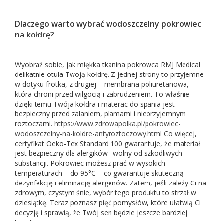
Dlaczego warto wybrać wodoszczelny pokrowiec
na kołdrę?
Wyobraź sobie, jak miękka tkanina pokrowca RMJ Medical
delikatnie otula Twoją kołdrę. Z jednej strony to przyjemne
w dotyku frotka, z drugiej – membrana poliuretanowa,
która chroni przed wilgocią i zabrudzeniem. To właśnie
dzięki temu Twója kołdra i materac do spania jest
bezpieczny przed zalaniem, plamami i nieprzyjemnym
roztoczami.
https://www.zdrowapolka.pl/pokrowiec-
wodoszczelny-na-koldre-antyroztoczowy.html
Co więcej,
certyfikat Oeko-Tex Standard 100 gwarantuje, że materiał
jest bezpieczny dla alergików i wolny od szkodliwych
substancji. Pokrowiec możesz prać w wysokich
temperaturach – do 95°C – co gwarantuje skuteczną
dezynfekcję i eliminację alergenów. Zatem, jeśli zależy Ci na
zdrowym, czystym śnie, wybór tego produktu to strzał w
dziesiątkę. Teraz poznasz pięć pomysłów, które ułatwią Ci
decyzję i sprawią, że Twój sen będzie jeszcze bardziej