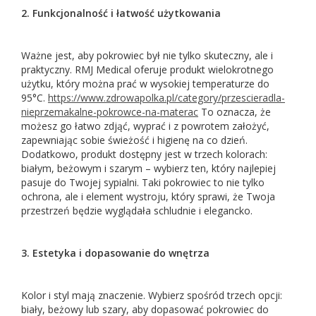
2. Funkcjonalność i łatwość użytkowania
Ważne jest, aby pokrowiec był nie tylko skuteczny, ale i
praktyczny. RMJ Medical oferuje produkt wielokrotnego
użytku, który można prać w wysokiej temperaturze do
95°C.
https://www.zdrowapolka.pl/category/przescieradla-
nieprzemakalne-pokrowce-na-materac
To oznacza, że
możesz go łatwo zdjąć, wyprać i z powrotem założyć,
zapewniając sobie świeżość i higienę na co dzień.
Dodatkowo, produkt dostępny jest w trzech kolorach:
białym, beżowym i szarym – wybierz ten, który najlepiej
pasuje do Twojej sypialni. Taki pokrowiec to nie tylko
ochrona, ale i element wystroju, który sprawi, że Twoja
przestrzeń będzie wyglądała schludnie i elegancko.
3. Estetyka i dopasowanie do wnętrza
Kolor i styl mają znaczenie. Wybierz spośród trzech opcji:
biały, beżowy lub szary, aby dopasować pokrowiec do