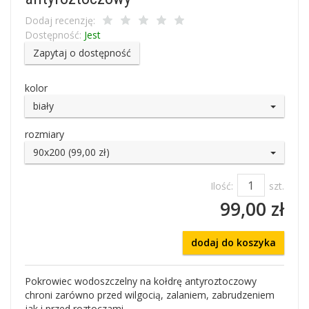
Dodaj recenzję:
Dostępność:
Jest
Zapytaj o dostępność
kolor
biały
rozmiary
90x200 (99,00 zł)
Ilość:
szt.
99,00 zł
dodaj do koszyka
Pokrowiec wodoszczelny na kołdrę antyroztoczowy
chroni zarówno przed wilgocią, zalaniem, zabrudzeniem
jak i przed roztoczami.