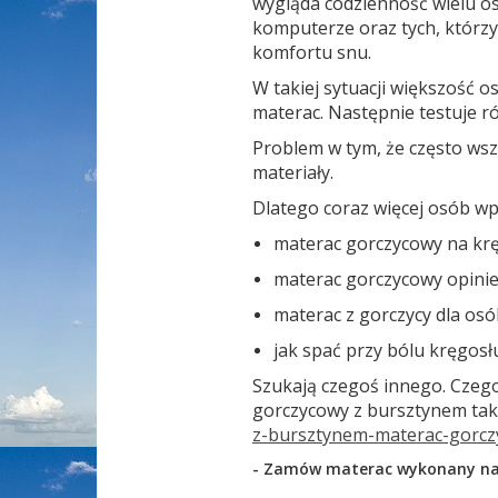
wygląda codzienność wielu os
komputerze oraz tych, którz
komfortu snu.
W takiej sytuacji większość 
materac. Następnie testuje ró
Problem w tym, że często wsz
materiały.
Dlatego coraz więcej osób wp
materac gorczycowy na kr
materac gorczycowy opinie
materac z gorczycy dla osó
jak spać przy bólu kręgos
Szukają czegoś innego. Czego
gorczycowy z bursztynem taki
z-bursztynem-materac-gorcz
- Zamów materac wykonany na 