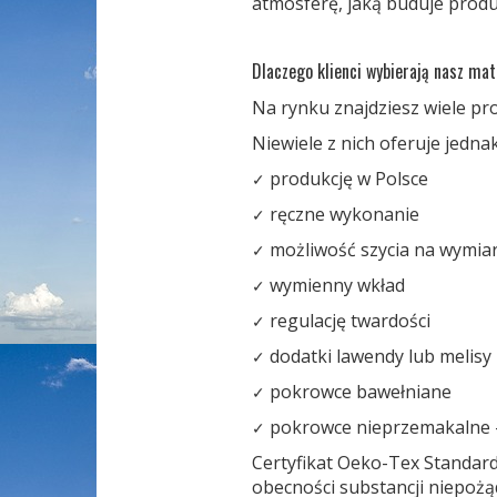
atmosferę, jaką buduje produk
Dlaczego klienci wybierają nasz m
Na rynku znajdziesz wiele pr
Niewiele z nich oferuje jednak
produkcję w Polsce
✓
ręczne wykonanie
✓
możliwość szycia na wymia
✓
wymienny wkład
✓
regulację twardości
✓
dodatki lawendy lub melisy
✓
pokrowce bawełniane
✓
pokrowce nieprzemakalne -
✓
Certyfikat Oeko-Tex Standard
obecności substancji niepoż