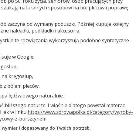
ób po 50. roku życia, seniorów, osób pracujących przy
y szukają naturalnych sposobów na ból pleców i poprawę
osób zaczyna od wymiany poduszki. Później kupuje kolejny
żne nakładki, podkładki i akcesoria.
ystkie te rozwiązania wykorzystują podobne syntetyczne
isuje w Google:
ęgosłup,
 na kręgosłup,
b z bólem pleców,
łupa lędźwiowego naturalnie.
ś bliższego naturze. I właśnie dlatego powstał materac
 jak w linku
https://www.zdrowapolka.pl/category/wyroby-
ycowy-z-bursztynem
wymiar i dopasowany do Twoich potrzeb.