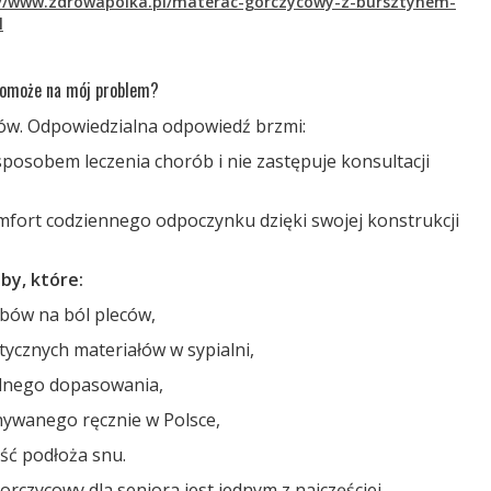
://www.zdrowapolka.pl/materac-gorczycowy-z-bursztynem-
l
omoże na mój problem?
tów. Odpowiedzialna odpowiedź brzmi:
sposobem leczenia chorób i nie zastępuje konsultacji
fort codziennego odpoczynku dzięki swojej konstrukcji
by, które:
bów na ból pleców,
etycznych materiałów w sypialni,
alnego dopasowania,
ywanego ręcznie w Polsce,
ść podłoża snu.
rczycowy dla seniora jest jednym z najczęściej