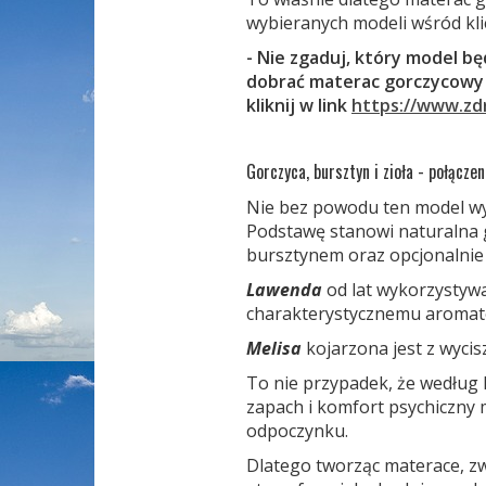
wybieranych modeli wśród kl
- Nie zgaduj, który model b
dobrać materac gorczycowy 
kliknij w link
https://www.zd
Gorczyca, bursztyn i zioła - połączen
Nie bez powodu ten model wy
Podstawę stanowi naturalna 
bursztynem oraz opcjonalnie 
Lawenda
od lat wykorzystywa
charakterystycznemu aromat
Melisa
kojarzona jest z wyci
To nie przypadek, że według l
zapach i komfort psychiczny
odpoczynku.
Dlatego tworząc materace, zw