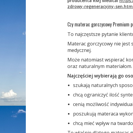
producenta
RMJ Medical
https
zdrowy-regeneracyjny-sen.htm
Czy materac gorczycowy Premium p
To najczęstsze pytanie klien
Materac gorczycowy nie jest 
medycznej.
Może natomiast wspierać kom
oraz naturalnym materiałom.
Najczęściej wybierają go oso
szukają naturalnych sposo
chcą ograniczyć ilość synt
cenią możliwość indywidu
poszukują materaca wykon
chcą mieć wpływ na twardo
To właśnie dlatego materac go