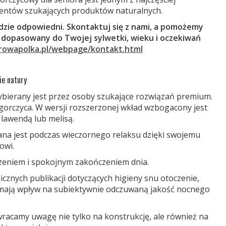
ientów szukających produktów naturalnych.
ędzie odpowiedni. Skontaktuj się z nami, a pomożemy
dopasowany do Twojej sylwetki, wieku i oczekiwań
rowapolka.pl/webpage/kontakt.html
ie natury
bierany jest przez osoby szukające rozwiązań premium.
gorczyca. W wersji rozszerzonej wkład wzbogacony jest
lawendą lub melisą.
na jest podczas wieczornego relaksu dzięki swojemu
owi.
szeniem i spokojnym zakończeniem dnia.
icznych publikacji dotyczących higieny snu otoczenie,
 mają wpływ na subiektywnie odczuwaną jakość nocnego
racamy uwagę nie tylko na konstrukcję, ale również na