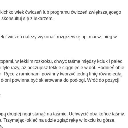
akichkolwiek ćwiczeń lub programu ćwiczeń zwiększającego
 skonsultuj się z lekarzem.
ek ćwiczeń należy wykonać rozgrzewkę np. marsz, bieg w
topami, w lekkim rozkroku, chwyć taśmę między kciuk i palec
 tyle razy, aż poczujesz lekkie ciągnięcie w dół. Podnieś obie
. Ręce z ramionami powinny tworzyć jedną linię równoległą
 dłoni powinna być skierowana do podłogi. Wróć do pozycji
.
opą drugiej nogi stanąć na taśmie. Uchwycić oba końce taśmy.
. Trzymając łokieć na udzie zgiąć rękę w łokciu ku górze.
ę.