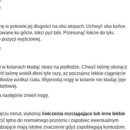
.
śmę w połowie jej długości na obu stopach. Uchwyć oba końce
owane ku górze, łokci pyz talii. Przesunąć łokcie do tyłu.
 pozycji wyjściowej.
.
ogi w kolanach kładąc stopy na podłodze. Chwyć taśmę oburącz
ń taśmę wokół dłoni tyle razy, aż poczujesz lekkie ciągnięcie
dłodze wzdłuż ciała. Wyprostuj nogę w kolanie nie kładąc jeje
tartowej.
a następnie zmień nogę.
ięciu minut, wykonuj
ćwiczenia rozciągające lub inne lekkie
cić tętno do normalnego poziomu i zapobiec ewentualnym
dzające mają istotne znaczenie gdyż zapobiegają kontuzjom.