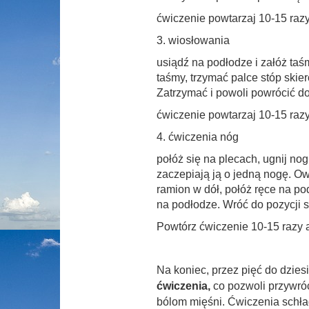
ćwiczenie powtarzaj 10-15 razy
3. wiosłowania
usiądź na podłodze i załóż ta
taśmy, trzymać palce stóp skier
Zatrzymać i powoli powrócić do
ćwiczenie powtarzaj 10-15 razy
4. ćwiczenia nóg
połóż się na plecach, ugnij n
zaczepiają ją o jedną nogę. Owi
ramion w dół, połóż ręce na po
na podłodze. Wróć do pozycji s
Powtórz ćwiczenie 10-15 razy 
Na koniec, przez pięć do dzies
ćwiczenia,
co pozwoli przywró
bólom mięśni.
Ćwiczenia schła