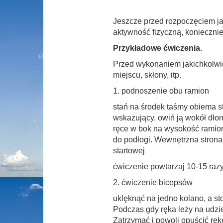
Jeszcze przed
rozpoczęciem j
aktywność fizyczną, koniecznie
Przykładowe ćwiczenia.
Przed wykonaniem jakichkolwi
miejscu, skłony, itp.
1. podnoszenie obu ramion
stań na środek taśmy obiema s
wskazujący, owiń ją wokół dłoni
ręce w bok na wysokość ramion
do podłogi. Wewnętrzna strona
startowej
ćwiczenie powtarzaj 10-15 razy
2. ćwiczenie bicepsów
uklęknąć na jedno kolano, a st
Podczas gdy ręka leży na udzie
Zatrzymać i powoli opuścić ręk