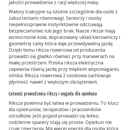
jakości prowadzenia z racji większej masy.
Walory trakcyjne są istotne szczególnie dla osób z
zaburzeniami równowagi. Seniorzy i osoby
niepełnosprawne instynktownie odczuwają
bezpieczeństwo lub jego brak. Nasze riksze mają
wzmocnione koła, dopracowany układ kierowniczy i
geometrię ramy która daje przewidywalną jazdę.
Dzięki temu riksza rowerowa od producenta
prowadzi się gładko również przy manewrach na
małej przestrzeni. Polska riksza elektryczna
zapewnia równą jazdę przy miękkim wspomaganiu
silnika. Riksza rowerowa 2 osobowa zachowuje
płynność nawet z większym obciążeniem.
Łatwość prowadzenia rikszy i wygoda dla opiekuna
Riksza powinna być łatwa w prowadzeniu. To klucz
dla opiekunów, terapeutów i pracowników
ośrodków. Jeśli pojazd prowadzi się lekko,
codzienne spacery stają się proste. Opiekun nie
czuje zmęczenia. Ma więcej energii dla osoby którą