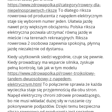
https://www.zdrowapolka.pl/category/rowery-dla-
niepelnosprawnych-riksze
To dlatego riksza
rowerowa od producenta z napędem elektrycznym
staje się wyborem numer jeden. Ułatwia jazdę
nawet przy większym obciążeniu. Polska riksza
elektryczna pozwala utrzymać równą jazdę w
mieście i na terenach rekreacyjnych. Riksza
rowerowa 2 osobowa zapewnia spokojną, płynną
jazdę niezależnie od dystansu.
Kiedy użytkownik siedzi wygodnie, czuje się pewnie.
Kiedy prowadzący ma wsparcie silnika, zyskuje
pełną kontrolę, tak jak w tym modelu
https://www.zdrowapolka.pl/rower-trojkolowy-
tandem-dwuosobowy-z-napedem-
elektrycznym.html
To połączenie sprawia że każda
wycieczka staje się przyjemnością dla obu stron.
Napęd elektryczny chroni zdrowie prowadzącego,
bo nie musi wkładać dużej siły w ruszanie czy
pokonywanie podjazdów. Dzięki temu bezpieczna
riksza rowerowa od producenta jest sprzętem