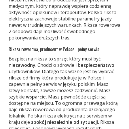
medycznym, który naprawdę wspiera codzienną
aktywność opiekunów i terapeutów. Polska riksza
elektryczna zachowuje stabilne parametry jazdy
nawet w trudniejszych warunkach. Riksza rowerowa
2 osobowa daje możliwość swobodnego
pokonywania dłuższych tras.
Riksza rowerowa, producent w Polsce i pełny serwis
Bezpieczna riksza to sprzęt który musi być
niezawodny
. Chodzi o zdrowie i
bezpieczeństwo
użytkowników. Dlatego tak ważne jest by wybrać
riksze od firmy która produkuje je w Polsce i
zapewnia pełny serwis w języku polskim. Masz
łatwy kontakt, zawsze możesz zadzwonić. Masz
szybkie
wsparcie.
Masz pewność że części są
dostępne na miejscu. To ogromna przewaga którą
daje riksza rowerowa od producenta działającego
lokalnie. Polska riksza elektryczna z serwisem w
kraju daje
spokój niezależnie od sytuacji.
Riksza
rowerowa 2 osobowa wymaga regularnych