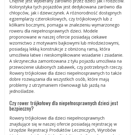
Chętnie jest wybierany zarówno przez dzieci jak i rodziców.
Kolorystyka tych pojazdów jest dedykowana zarówno dla
chłopców, jak i dziewczynek. A różnorodność dostępnych
egzemplarzy czterokołowych, czy trójkołowych lub z
kółkami bocznymi, pomaga w znalezieniu wymarzonego
roweru dla niepełnosprawnych dzieci. Modele
proponowane w naszej ofercie posiadają ciekawe
wzornictwo z motywami bajkowymi lub młodzieżowymi,
posiadają lekką konstrukcje z obniżoną ramą, która
umożliwia łatwe i nieskomplikowane wsiadanie i zsiadanie.
A skrzyneczka zamontowana z tyłu pojazdu umożliwia na
przewożenie ulubionych zabawek, czy potrzebnych rzeczy.
Rowery trójkołowe dla dzieci niepełnosprawnych to także
dobre rozwiązania dla wszystkich osób, które mają
problemy z utrzymaniem równowagi lub jazdą na
jednośladzie.
Czy rower trójkołowy dla niepełnosprawnych dzieci jest
bezpieczny?
Rowery trójkołowe dla dzieci niepełnosprawnych
znajdujące się w naszej ofercie posiadają rejestrację w
Urzędzie Rejestracji Produktów Leczniczych, Wyrobów