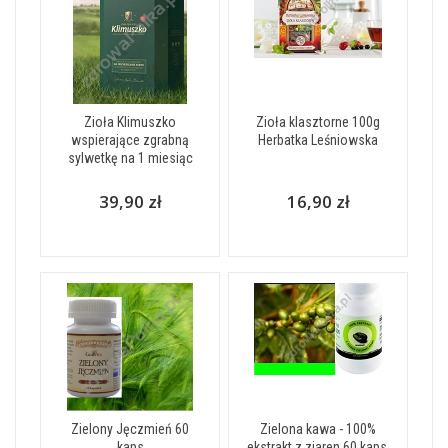
Zioła Klimuszko
Zioła klasztorne 100g
wspierające zgrabną
Herbatka Leśniowska
sylwetkę na 1 miesiąc
39,90 zł
16,90 zł
Zielony Jęczmień 60
Zielona kawa - 100%
kaps
ekstrakt z ziaren 60 kaps.