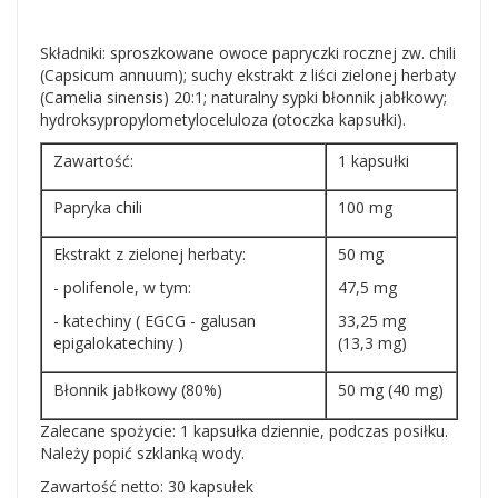
Składniki: sproszkowane owoce papryczki rocznej zw. chili
(Capsicum annuum); suchy ekstrakt z liści zielonej herbaty
(Camelia sinensis) 20:1; naturalny sypki błonnik jabłkowy;
hydroksypropylometyloceluloza (otoczka kapsułki).
Zawartość:
1 kapsułki
Papryka chili
100 mg
Ekstrakt z zielonej herbaty:
50 mg
- polifenole, w tym:
47,5 mg
- katechiny ( EGCG - galusan
33,25 mg
epigalokatechiny )
(13,3 mg)
Błonnik jabłkowy (80%)
50 mg (40 mg)
Zalecane spożycie: 1 kapsułka dziennie, podczas posiłku.
Należy popić szklanką wody.
Zawartość netto: 30 kapsułek