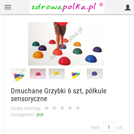
Dmuchane Grzybki 6 szt, półkule
sensoryczne
Dodaj recenzję:
Dostępność:
Jest
Ilość:
szt.