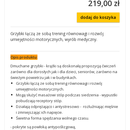
219,00 zł
dodaj do koszyka
Grzybki łączą ze sobą trening równowagi i rozwój
umiejętności motorycznych, wyrób medyczny.
Opis produktu:
Dmuchane grzybki - krążki są doskonałą propozycją ćwiczeń
zarówno dla dorosłych jak i dla dzieci, seniorów, zarówno na
świeżym powietrzu jak i w budynkach.
Grzybki łączą ze sobą trening równowagi i rozwój
umiejętności motorycznych.
Mogą służyć masażowi stóp podczas siedzenia - wypustki
pobudzają receptory stóp.
Działają odprężająco i antystresowo - rozluźniając mięśnie
i zmniejszając ich napięcie.
Świetna forma spędzania wolnego czasu.
- pokryte są powłoką antypoślizgową,