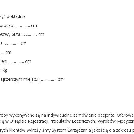
zyć dokładnie
rpusu …….......... cm
zwy buta …….......... cm
 …….......... cm
.... cm
ni …….......... cm
.. kg
ajszerszym miejscu) …….......... cm
roby wykonywane są na indywidualne zamówienie pacjenta. Oferowan
ację w Urzędzie Rejestracji Produktów Leczniczych, Wyrobów Medyczn
ych klientów wdrożyliśmy System Zarządzania Jakością dla zakresu pr