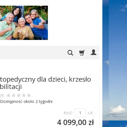
topedyczny dla dzieci, krzesło
ilitacji
ję:
Dostępność około 2 tygodni
Ilość:
szt.
4 099,00 zł