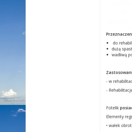
Przeznaczen
do rehabili
dużą spast
wadliwą p
Zastosowan
- w rehabilit
- Rehabilitac
Fotelik
posia
Elementy regu
• wałek obro