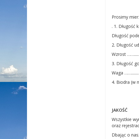
Prosimy mier
. 1. Długość ko
Długość podes
2. Długość uda
Wzrost ……......
3. Długość gole
Waga ……........
4. Biodra (w n
JAKOŚĆ
Wszystkie wy
oraz rejestr
Dbając o nasz