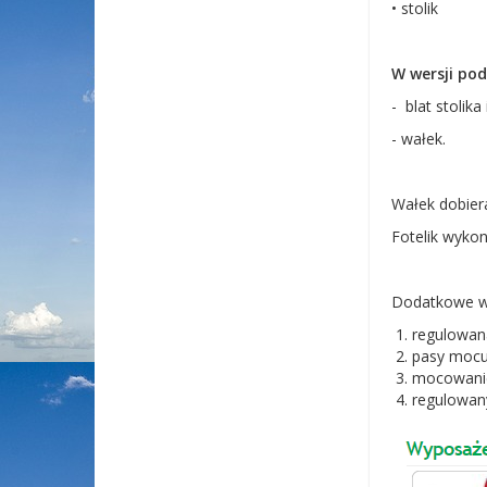
• stolik
W wersji pod
- blat stolika 
- wałek.
Wałek dobiera
Fotelik wykon
Dodatkowe wy
regulowan
pasy mocu
mocowani
regulowan