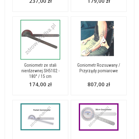
237,00 zł
179,00 zł
Goniometr ze stali
Goniometr Rozsuwany /
nierdzewnej SH5102 -
Przyrządy pomiarowe
180° / 15 cm
174,00 zł
807,00 zł