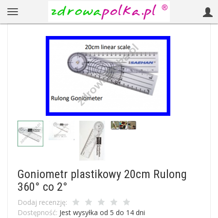
Goniometr plastikowy 20cm Rulong
360° co 2°
Dodaj recenzję:
Dostępność:
Jest wysyłka od 5 do 14 dni