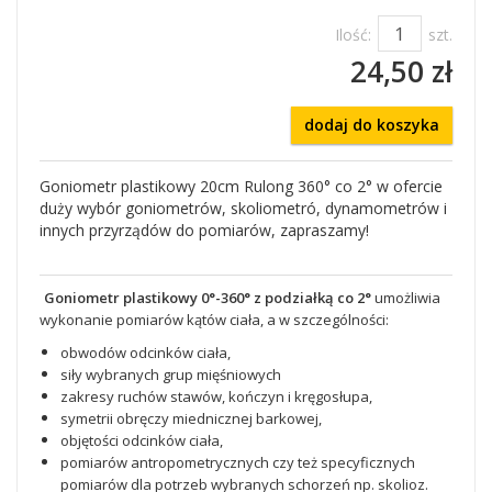
Ilość:
szt.
24,50 zł
dodaj do koszyka
Goniometr plastikowy 20cm Rulong 360° co 2° w ofercie
duży wybór goniometrów, skoliometró, dynamometrów i
innych przyrządów do pomiarów, zapraszamy!
Goniometr plastikowy 0°-360° z podziałką co 2°
umożliwia
wykonanie pomiarów kątów ciała, a w szczególności:
obwodów odcinków ciała,
siły wybranych grup mięśniowych
zakresy ruchów stawów, kończyn i kręgosłupa,
symetrii obręczy miednicznej barkowej,
objętości odcinków ciała,
pomiarów antropometrycznych czy też specyficznych
pomiarów dla potrzeb wybranych schorzeń np. skolioz.