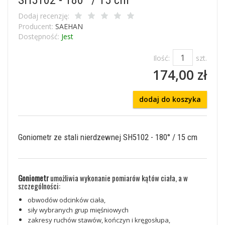
Dodaj recenzję:
Producent:
SAEHAN
Dostępność:
Jest
Ilość:
szt.
174,00 zł
dodaj do koszyka
Goniometr ze stali nierdzewnej SH5102 - 180° / 15 cm
Goniometr
umożliwia wykonanie pomiarów kątów ciała, a w
szczególności:
obwodów odcinków ciała,
siły wybranych grup mięśniowych
zakresy ruchów stawów, kończyn i kręgosłupa,