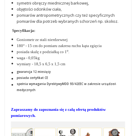
symetrii obręczy miednicznej barkowej,
objętości odcinków ciała,
pomiarów antropometrycznych czy też specyficznych
pomiarów dla potrzeb wybranych schorzeń np. skolioz.
Specyfika
cja:
Goniometr ze stali nierdzewnej
180° - 15 cm do pomiaru zakresu ruchu kąta zgięcia
o
posiada skalę z podziałką co 1
.
waga - 0,05kg
wymiary - 18,5 x 6,5 x 1,5 cm
gwarancja 12 miesięcy
posiada certyfikat CE
spełnia wymagania DyrektywyMDD 93/42EEC w zakresie urządzeń
medycznych
Zapraszamy do zapoznania się z całą ofertą produktów
pomiarowych.