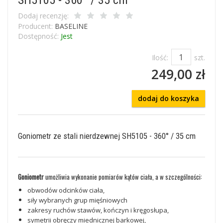
Dodaj recenzję:
Producent:
BASELINE
Dostępność:
Jest
Ilość:
szt.
249,00 zł
dodaj do koszyka
Goniometr ze stali nierdzewnej SH5105 - 360° / 35 cm
Goniometr
umożliwia wykonanie pomiarów kątów ciała, a w szczególności:
obwodów odcinków ciała,
siły wybranych grup mięśniowych
zakresy ruchów stawów, kończyn i kręgosłupa,
symetrii obręczy miednicznej barkowej,