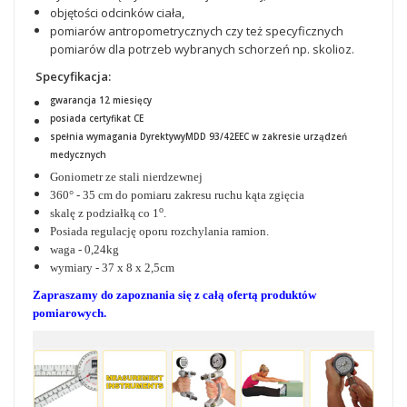
objętości odcinków ciała,
pomiarów antropometrycznych czy też specyficznych
pomiarów dla potrzeb wybranych schorzeń np. skolioz.
Specyfika
cja:
gwarancja 12 miesięcy
posiada certyfikat CE
spełnia wymagania DyrektywyMDD 93/42EEC w zakresie urządzeń
medycznych
Goniometr ze stali nierdzewnej
360° - 35 cm do pomiaru zakresu ruchu kąta zgięcia
o
skalę z podziałką co 1
.
Posiada regulację oporu rozchylania ramion.
waga - 0,24kg
wymiary - 37 x 8 x 2,5cm
Zapraszamy do zapoznania się z całą ofertą produktów
pomiarowych.