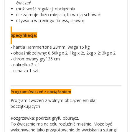
ćwiczeń
możliwość regulacji obciążenia
nie zajmuje dużo miejsca, łatwo ją schować
używana w treningu fitness, siłowm
Specyfikacja:
- hantla Hammertone 28mm, waga 15 kg
- obciążnik żeliwny: 0,50kg x 2; 1kg x 2;, 2kg x 2; 3kg x 2
- chromowany gryf 36 cm
- nakrętka 2 x 1
- cena za 1 szt
Program ćwiczeń z obciążeniem
Program ćwiczeń z wolnym obciążeniem dla
początkujących
Rozgrzewka: podrzut gryfu oburącz.
To ćwiczenie ma na celu rozluźnić mięśnie. Może być
wykonywane jako przygotowanie do wyciskania sztangi