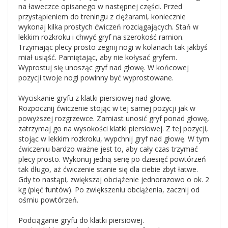
na ławeczce opisanego w następnej części. Przed
przystąpieniem do treningu z ciężarami, koniecznie
wykonaj kilka prostych ćwiczeń rozciągających. Stań w
lekkim rozkroku i chwyć gryf na szerokość ramion.
Trzymając plecy prosto zegnij nogi w kolanach tak jakbyś
miał usiąść. Pamiętając, aby nie kołysać gryfem.
Wyprostuj się unosząc gryf nad głowę. W końcowej
pozycji twoje nogi powinny być wyprostowane.
Wyciskanie gryfu z klatki piersiowej nad głowę.
Rozpocznij ćwiczenie stojąc w tej samej pozycji jak w
powyższej rozgrzewce. Zamiast unosić gryf ponad głowę,
zatrzymaj go na wysokości klatki piersiowej. Z tej pozycji,
stojąc w lekkim rozkroku, wypchnij gryf nad głowę. W tym
ćwiczeniu bardzo ważne jest to, aby cały czas trzymać
plecy prosto. Wykonuj jedną serię po dziesięć powtórzeń
tak długo, aż ćwiczenie stanie się dla ciebie zbyt łatwe.
Gdy to nastąpi, zwiększaj obciążenie jednorazowo o ok. 2
kg (pięć funtów). Po zwiększeniu obciążenia, zacznij od
ośmiu powtórzeń.
Podciąganie gryfu do klatki piersiowej.