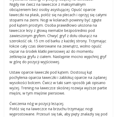
Nigdy nie ćwicz na ławeczce z maksymalnym
obciążeniem bez osoby asystującej. Opuść oparcie
ławeczki na płask, połóż się na plecach i oprzyj się całymi
stopami na ziemi. Nogi w kolanach powinny być zgięte
pod kątem prostym. Osoba prawidłowo ułożona na
ławeczce leży z głową niemalże bezpośrednio pod
zawieszonym gryfem. Chwyć gryf z dołu oburącz na
szerokość ok. 15 cm od barku z każdej strony. Trzymając
łokcie cały czas skierowane na zewnątrz, wolno opuść
ciężar na środek klatki piersiowej aż do momentu
zetknięcia gryfu z ciałem. Następnie mocno wypchnij gryf
w górę do pozycji wyjściowej.
Ustaw oparcie ławeczki pod kątem. Dostosuj kąt
pochylenia oparcia ławeczki i zablokuj oparcie na żądanej
wysokości bolcem. Ćwicz w taki sam sposób jak opisano
wyżej. Trening na ławeczce skośnej rozwija wyższe partie
mięśni, w tym mięśnie piersiowe.
Ćwiczenia nóg w pozycji leżącej.
Połóż się na ławeczce na brzuchu trzymając nogi
wyprostowane. Przesuń się tak, aby pięty znalazły się pod