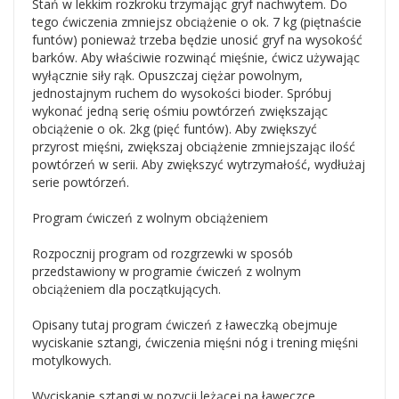
Stań w lekkim rozkroku trzymając gryf nachwytem. Do
tego ćwiczenia zmniejsz obciążenie o ok. 7 kg (piętnaście
funtów) ponieważ trzeba będzie unosić gryf na wysokość
barków. Aby właściwie rozwinąć mięśnie, ćwicz używając
wyłącznie siły rąk. Opuszczaj ciężar powolnym,
jednostajnym ruchem do wysokości bioder. Spróbuj
wykonać jedną serię ośmiu powtórzeń zwiększając
obciążenie o ok. 2kg (pięć funtów). Aby zwiększyć
przyrost mięśni, zwiększaj obciążenie zmniejszając ilość
powtórzeń w serii. Aby zwiększyć wytrzymałość, wydłużaj
serie powtórzeń.
Program ćwiczeń z wolnym obciążeniem
Rozpocznij program od rozgrzewki w sposób
przedstawiony w programie ćwiczeń z wolnym
obciążeniem dla początkujących.
Opisany tutaj program ćwiczeń z ławeczką obejmuje
wyciskanie sztangi, ćwiczenia mięśni nóg i trening mięśni
motylkowych.
Wyciskanie sztangi w pozycji leżącej na ławeczce.