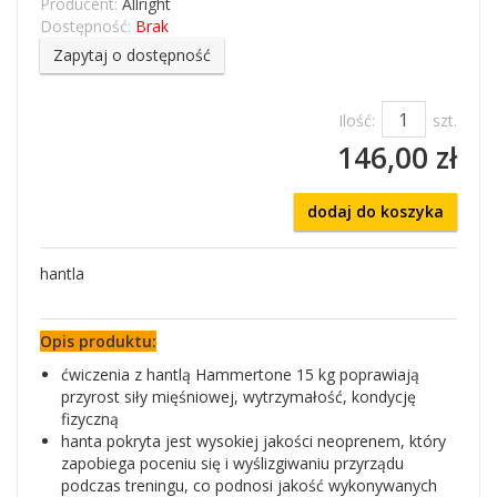
Producent:
Allright
Dostępność:
Brak
Zapytaj o dostępność
Ilość:
szt.
146,00 zł
dodaj do koszyka
hantla
Opis produktu:
ćwiczenia z hantlą Hammertone 15 kg poprawiają
przyrost siły mięśniowej, wytrzymałość, kondycję
fizyczną
hanta pokryta jest wysokiej jakości neoprenem, który
zapobiega poceniu się i wyślizgiwaniu przyrządu
podczas treningu, co podnosi jakość wykonywanych