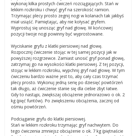
wykonaj kilka prostych ćwiczeń rozciągających. Stań w
lekkim rozkroku i chwyć gryf na szerokość ramion.
Trzymając plecy prosto zegnij nogi w kolanach tak jakbyś
miał usiąść. Pamiętając, aby nie kołysać gryfem.
Wyprostuj się unosząc gryf nad głowę. W końcowej
pozycji twoje nogi powinny być wyprostowane.
Wyciskanie gryfu z klatki piersiowej nad głowę.
Rozpocznij ćwiczenie stojąc w tej samej pozycji jak w
powyższej rozgrzewce. Zamiast unosić gryf ponad głowę,
zatrzymaj go na wysokości klatki piersiowej. Z tej pozycji,
stojąc w lekkim rozkroku, wypchnij gryf nad głowę. W tym
ćwiczeniu bardzo ważne jest to, aby cały czas trzymać
plecy prosto. Wykonuj jedną serię po dziesięć powtórzeń
tak długo, aż ćwiczenie stanie się dla ciebie zbyt łatwe.
Gdy to nastąpi, zwiększaj obciążenie jednorazowo o ok. 2
kg (pięć funtów). Po zwiększeniu obciążenia, zacznij od
ośmiu powtórzeń.
Podciąganie gryfu do klatki piersiowej.
Stań w lekkim rozkroku trzymając gryf nachwytem. Do
tego ćwiczenia zmniejsz obciążenie o ok. 7 kg (piętnaście