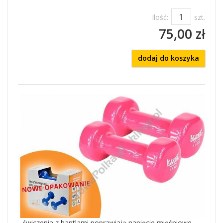
Ilość:
szt.
75,00 zł
dodaj do koszyka
- ćwiczenia z hantlami poprawiają napięcie mięśniowe,