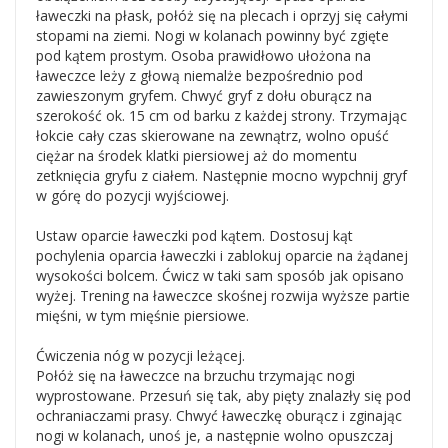
ławeczki na płask, połóż się na plecach i oprzyj się całymi
stopami na ziemi. Nogi w kolanach powinny być zgięte
pod kątem prostym. Osoba prawidłowo ułożona na
ławeczce leży z głową niemalże bezpośrednio pod
zawieszonym gryfem. Chwyć gryf z dołu oburącz na
szerokość ok. 15 cm od barku z każdej strony. Trzymając
łokcie cały czas skierowane na zewnątrz, wolno opuść
ciężar na środek klatki piersiowej aż do momentu
zetknięcia gryfu z ciałem. Następnie mocno wypchnij gryf
w górę do pozycji wyjściowej.
Ustaw oparcie ławeczki pod kątem. Dostosuj kąt
pochylenia oparcia ławeczki i zablokuj oparcie na żądanej
wysokości bolcem. Ćwicz w taki sam sposób jak opisano
wyżej. Trening na ławeczce skośnej rozwija wyższe partie
mięśni, w tym mięśnie piersiowe.
Ćwiczenia nóg w pozycji leżącej.
Połóż się na ławeczce na brzuchu trzymając nogi
wyprostowane. Przesuń się tak, aby pięty znalazły się pod
ochraniaczami prasy. Chwyć ławeczkę oburącz i zginając
nogi w kolanach, unoś je, a następnie wolno opuszczaj