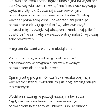
funtów) ponieważ trzeba będzie unosić gryf na wysokość
barków. Aby właściwie rozwinąć mięśnie, ćwicz używając
wyłącznie siły rąk. Opuszczaj ciężar powolnym,
jednostajnym ruchem do wysokości bioder. Spróbuj
wykonać jedną serię ośmiu powtórzeń zwiększając
obciążenie o ok. 2kg (pięć funtów). Aby zwiększyć
przyrost mięśni, zwiększaj obciążenie zmniejszając ilość
powtórzeń w serii. Aby zwiększyć wytrzymałość, wydłużaj
serie powtórzeń.
Program ćwiczeń z wolnym obciążeniem
Rozpocznij program od rozgrzewki w sposób
przedstawiony w programie ćwiczeń z wolnym
obciążeniem dla początkujących.
Opisany tutaj program ćwiczeń z ławeczką obejmuje
wyciskanie sztangi, ćwiczenia mięśni nóg i trening mięśni
motylkowych.
Wyciskanie sztangi w pozycji leżącej na ławeczce.
Nigdy nie ćwicz na ławeczce z maksymalnym
obciążeniem bez osoby asystującej. Opuść oparcie