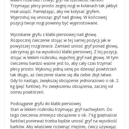
Trzymając plecy prosto zegnij nogi w kolanach tak jakbyś
miał usiąść. Pamiętając, aby nie kołysać gryfem.
Wyprostuj się unosząc gryf nad głowę. W końcowej
pozycji twoje nogi powinny być wyprostowane.
Wyciskanie gryfu z klatki piersiowej nad głowę.
Rozpocznij ćwiczenie stojąc w tej samej pozycji jak w
powyższej rozgrzewce. Zamiast unosić gryf ponad głowę,
zatrzymaj go na wysokości klatki piersiowej. Z tej pozycji,
stojąc w lekkim rozkroku, wypchnij gryf nad głowę. W tym
ćwiczeniu bardzo ważne jest to, aby cały czas trzymać
plecy prosto. Wykonuj jedną serię po dziesięć powtórzeń
tak długo, aż ćwiczenie stanie się dla ciebie zbyt łatwe.
Gdy to nastąpi, zwiększaj obciążenie jednorazowo o ok. 2
kg (pięć funtów). Po zwiększeniu obciążenia, zacznij od
ośmiu powtórzeń.
Podciąganie gryfu do klatki piersiowej.
Stań w lekkim rozkroku trzymając gryf nachwytem. Do
tego ćwiczenia zmniejsz obciążenie o ok. 7 kg (piętnaście
funtów) ponieważ trzeba będzie unosić gryf na wysokość
barków. Aby właściwie rozwinąć mięśnie, ćwicz używając