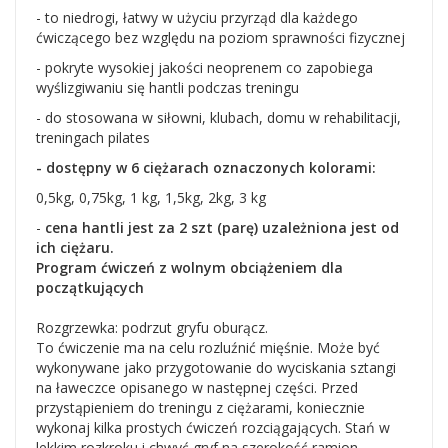
- to niedrogi, łatwy w użyciu przyrząd dla każdego
ćwiczącego bez względu na poziom sprawności fizycznej
- pokryte wysokiej jakości neoprenem co zapobiega
wyślizgiwaniu się hantli podczas treningu
- do stosowana w siłowni, klubach, domu w rehabilitacji,
treningach pilates
- dostępny w 6 ciężarach oznaczonych kolorami:
0,5kg, 0,75kg, 1 kg, 1,5kg, 2kg, 3 kg
-
cena hantli jest za 2 szt (parę) uzależniona jest od
ich ciężaru.
Program ćwiczeń z wolnym obciążeniem dla
początkujących
Rozgrzewka: podrzut gryfu oburącz.
To ćwiczenie ma na celu rozluźnić mięśnie. Może być
wykonywane jako przygotowanie do wyciskania sztangi
na ławeczce opisanego w następnej części. Przed
przystąpieniem do treningu z ciężarami, koniecznie
wykonaj kilka prostych ćwiczeń rozciągających. Stań w
lekkim rozkroku i chwyć gryf na szerokość ramion.