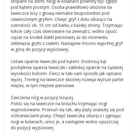
stopami na ziemi. Nogi w kolanach powinny być zgięte
pod kątem prostym. Osoba prawidłowo ułożona na
ławeczce leży z głową niemalże bezpośrednio pod
zawieszonym gryfem. Chwyć gryf z dołu oburącz na
szerokość ok. 15 cm od barku z każdej strony. Trzymając
łokcie cały czas skierowane na zewnątrz, wolno opuść
ciężar na środek klatki piersiowej aż do momentu
zetknięcia gryfu z ciałem. Następnie mocno wypchnij gryf
w górę do pozycji wyjściowej.
Ustaw oparcie ławeczki pod kątem. Dostosuj kąt
pochylenia oparcia ławeczki i zablokuj oparcie na żądanej
wysokości bolcem. Ćwicz w taki sam sposób jak opisano
wyżej. Trening na ławeczce skośnej rozwija wyższe partie
mięśni, w tym mięśnie piersiowe.
Ćwiczenia nóg w pozycji leżącej.
Połóż się na ławeczce na brzuchu trzymając nogi
wyprostowane. Przesuń się tak, aby pięty znalazły się pod
ochraniaczami prasy. Chwyć ławeczkę oburącz i zginając
nogi w kolanach, unoś je, a następnie wolno opuszczaj
do pozycji wyjściowej.