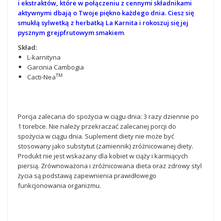
i ekstraktów, które w połączeniu z cennymi składnikami
aktywnymi dbają o Twoje piękno każdego dnia. Ciesz się
smukłą sylwetką z herbatką La Karnita i rokoszuj się jej
pysznym grejpfrutowym smakiem
.
Skład:
L-karnityna
Garcinia Cambogia
TM
Cacti-Nea
Porcja zalecana do spożycia w ciągu dnia: 3 razy dziennie po
1 torebce. Nie należy przekraczać zalecanej porcji do
spożycia w ciągu dnia. Suplement diety nie może być
stosowany jako substytut (zamiennik) zróżnicowanej diety.
Produkt nie jest wskazany dla kobiet w ciąży i karmiących
piersią. Zrównoważona i zróżnicowana dieta oraz zdrowy styl
życia są podstawą zapewnienia prawidłowego
funkcjonowania organizmu.