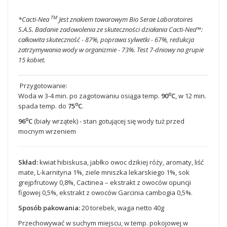
TM
*Cacti-Nea
Jest znakiem towarowym Bio Serae Laboratoires
S.A.S. Badanie zadowolenia ze skuteczności działania Cacti-Nea™:
całkowita skuteczność - 87%, poprawa sylwetki - 67%, redukcja
zatrzymywania wody w organizmie - 73%. Test 7-dniowy na grupie
15 kobiet.
Przygotowanie:
o
Woda w 3-4 min. po zagotowaniu osiąga temp.
90
C
, w 12 min.
o
spada temp. do
75
C
.
o
96
C
(biały wrzątek) - stan gotującej się wody tuż przed
mocnym wrzeniem
Skład:
kwiat hibiskusa, jabłko owoc dzikiej róży, aromaty, liść
mate, L-karnityna 1%, ziele mniszka lekarskiego 1%, sok
grejpfrutowy 0,8%, Cactinea – ekstrakt z owoców opuncji
figowej 0,5%, ekstrakt z owoców Garcinia cambogia 0,5%.
Sposób pakowania:
20 torebek, waga netto 40g
Przechowywać w suchym miejscu, w temp. pokojowej w