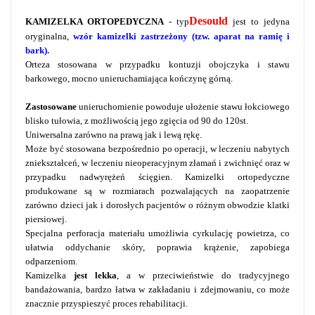
Desould
KAMIZELKA ORTOPEDYCZNA
- typ
jest to jedyna
oryginalna,
wzór kamizelki zastrzeżony (tzw. aparat na ramię i
bark).
Orteza stosowana w przypadku kontuzji obojczyka i stawu
barkowego, mocno unieruchamiająca kończynę górną.
Zastosowane
unieruchomienie powoduje ułożenie stawu łokciowego
blisko tułowia, z możliwością jego zgięcia od 90 do 120st.
Uniwersalna zarówno na prawą jak i lewą rękę.
Może być stosowana bezpośrednio po operacji, w leczeniu nabytych
zniekształceń, w leczeniu nieoperacyjnym złamań i zwichnięć oraz w
przypadku nadwyrężeń ścięgien. Kamizelki ortopedyczne
produkowane są w rozmiarach pozwalających na zaopatrzenie
zarówno dzieci jak i dorosłych pacjentów o różnym obwodzie klatki
piersiowej.
Specjalna perforacja materiału umożliwia cyrkulację powietrza, co
ułatwia oddychanie skóry, poprawia krążenie, zapobiega
odparzeniom.
Kamizelka
jest lekka
, a w przeciwieństwie do tradycyjnego
bandażowania, bardzo łatwa w zakładaniu i zdejmowaniu, co może
znacznie przyspieszyć proces rehabilitacji.