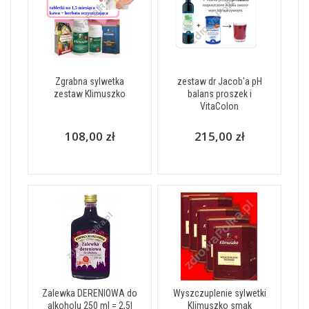
Zgrabna sylwetka
zestaw dr Jacob'a pH
zestaw Klimuszko
balans proszek i
VitaColon
108,00 zł
215,00 zł
Zalewka DERENIOWA do
Wyszczuplenie sylwetki
alkoholu 250 ml = 2,5l
Klimuszko smak