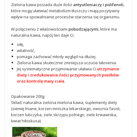
Zielona kawa posiada duże ilości
antyutleniaczy i polifenoli
,
które mogą ułatwiać metabolizm tłuszczu i mają pozytywny
wpływ na spowalnianie procesów starzenia się organizmu.
W połączeniu z właściwościami
pobudzającymi
, które ma
naturalna kawa, napój ten daje Ci:
siłę,
witalność,
pomaga zachować młody wygląd na dłużej.
Zielona kawa skutecznie zmniejsza uczucie łaknienia.
Jej systematyczne przyjmowanie ułatwia Ci
utrzymanie
diety i zredukowanie ilości przyjmowanych posiłków
oraz kontrolę masy ciała
.
Opakowanie 200g
Skład: naturalna zielona mielona kawa, suplementy diety
(siemię lniane, korzen mniszka lekarskiego, owocnia fasoli,
korzen lubczyka, ziele skrzypu polnego, ziele krwawnika,
kwiat hibiskusa).