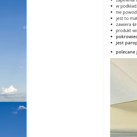
w podkładz
nie powoduj
jest to ma
zawiera
śr
produkt wi
pokrowie
jest paro
polecane 