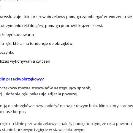
i
a wskazuje - klin przeciwobrzękowy pomaga zapobiegać w tworzeniu się
 utrzymaniu ręki do góry, pomaga poprawić krążenie krwi.
oże być stosowana :
nia ręki, która ma tendencje do obrzęków,
poczynku
dczas wykonywania ćwiczeń
klin przeciwobrzękowy?
obrzękowy można stosować w następujący sposób,
ji ułożenia ręki pokazują zdjęcia powyżej.
encją do obrzęków można położyć na najdłuższym boku klina, który stanowi 
 o nasz korpus
 ręki na klinie przewobrzękowym należy pamiętać o tym, że ręka powinna 
 stanie barkowym i zgięcie w stawie łokciowym.