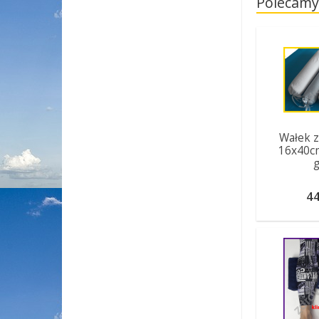
Polecamy
Wałek z
16x40cm
44