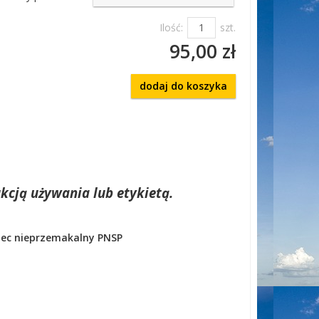
Ilość:
szt.
95,00 zł
dodaj do koszyka
kcją używania lub etykietą.
wiec nieprzemakalny PNSP