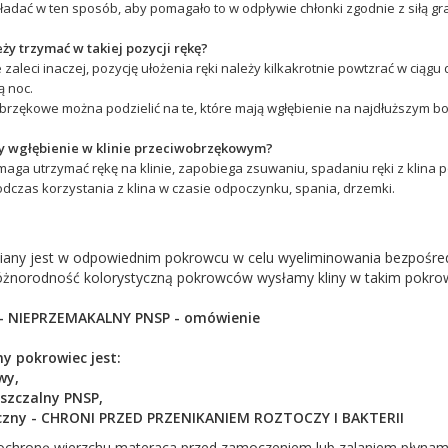
ładać w ten sposób, aby pomagało to w odpływie chłonki zgodnie z siłą graw
ży trzymać w takiej pozycji rękę?
e zaleci inaczej, pozycję ułożenia ręki należy kilkakrotnie powtzrać w ciągu
ą noc.
brzękowe można podzielić na te, które mają wgłębienie na najdłuższym bok
ży wgłębienie w klinie przeciwobrzękowym?
aga utrzymać rękę na klinie, zapobiega zsuwaniu, spadaniu ręki z klina 
dczas korzystania z klina w czasie odpoczynku, spania, drzemki.
ziany jest w odpowiednim pokrowcu w celu wyeliminowania bezpośred
óżnorodność kolorystyczną pokrowców wysłamy kliny w takim pokrowc
- NIEPRZEMAKALNY PNSP - omówienie
y pokrowiec jest:
wy,
szczalny PNSP,
czny -
CHRONI PRZED PRZENIKANIEM ROZTOCZY I BAKTERII
ochronę wierzchu materaca przed zamoczeniem lub zalaniem płyna