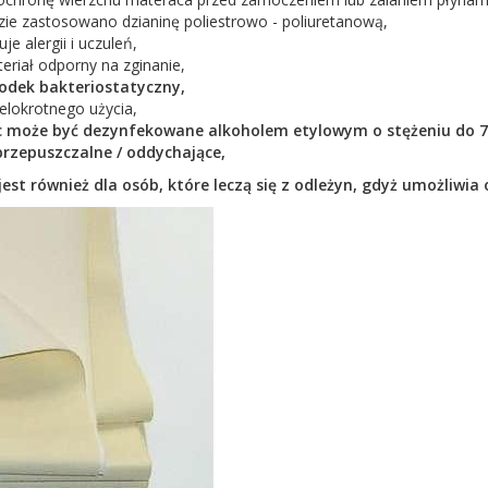
ie zastosowano dzianinę poliestrowo - poliuretanową,
e alergii i uczuleń,
teriał odporny na zginanie,
odek bakteriostatyczny,
elokrotnego użycia,
c może być dezynfekowane alkoholem etylowym o stężeniu do 
przepuszczalne / oddychające,
jest również dla osób, które leczą się z odleżyn, gdyż umożliwia