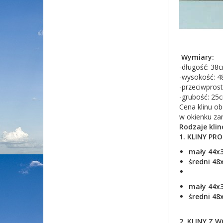
Wymiary:
-długość: 38c
-wysokość: 4
-przeciwpros
-grubość: 25
Cena klinu o
w okienku za
Rodzaje klin
1. KLINY PRO
mały 44x
średni 4
mały 44x
średni 4
2. KLINY Z 