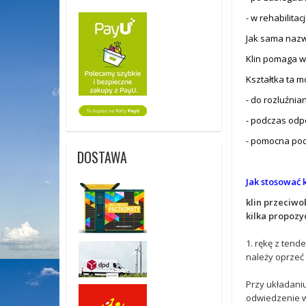
- w rehabilitacj
Jak sama nazw
Klin pomaga w
Kształtka ta m
- do rozluźnia
- podczas od
- pomocna po
DOSTAWA
Jak stosować 
klin przeciw
kilka propozyc
1. rękę z tend
należy oprzeć
Przy układaniu
odwiedzenie w