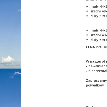
mały
44x
średni
48
duży 53x
mały
44x
średni
48
duży 53x
CENA PRODU
W naszej of
- bawełnian
- nieprzema
Zapraszamy d
półwałków.