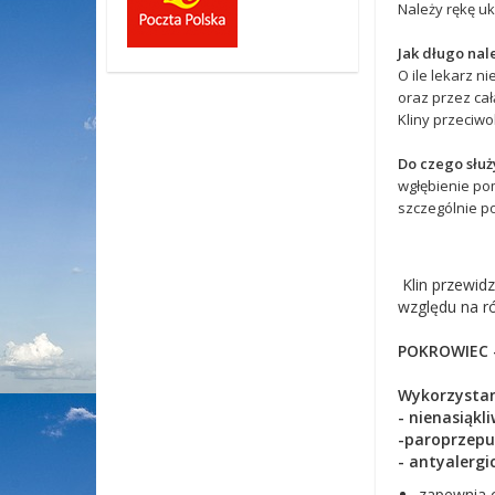
Należy rękę uk
Jak długo nale
O ile lekarz ni
oraz przez cał
Kliny przeciwo
Do czego słu
wgłębienie pom
szczególnie po
Klin przewid
względu na r
POKROWIEC 
Wykorzystan
- nienasiąkli
-paroprzepu
- antyalergi
zapewnia 