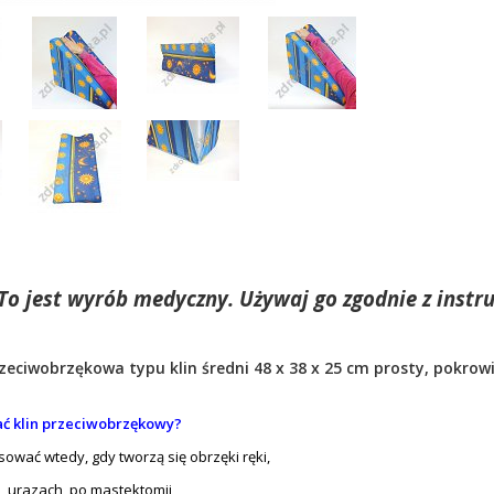
To jest wyrób medyczny. Używaj go zgodnie z instru
zeciwobrzękowa typu klin średni 48 x 38 x 25 cm prosty, pokro
ać klin przeciwobrzękowy?
osować wtedy, gdy tworzą się obrzęki ręki,
, urazach, po mastektomii