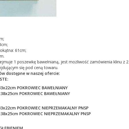
m;
8cm;
tokątna: 61cm;
cm.
bejmuje 1 poszewkę bawełnianą, jest możliwość zamówienia klinu z 
njdującym się pod ceną towaru.
ów dostępne w naszej ofercie:
STE:
33x22cm POKROWIEC BAWEŁNIANY
8x38x25cm
POKROWIEC BAWEŁNIANY
33x22cm POKROWIEC NIEPRZEMAKALNY PNSP
8x38x25cm
POKROWIEC
NIEPRZEMAKALNY PNSP
WGŁĘBIENIEM