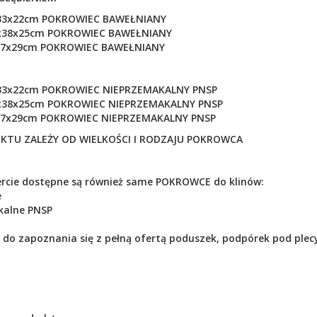
33x22cm
POKROWIEC BAWEŁNIANY
x38x25cm
POKROWIEC BAWEŁNIANY
37x29cm
POKROWIEC BAWEŁNIANY
33x22cm
POKROWIEC
NIEPRZEMAKALNY PNSP
x38x25cm
POKROWIEC
NIEPRZEMAKALNY PNSP
37x29cm
POKROWIEC
NIEPRZEMAKALNY PNSP
KTU ZALEŻY OD WIELKOŚCI I RODZAJU POKROWCA
ercie dostępne są również same POKROWCE do klinów:
e
kalne PNSP
o zapoznania się z pełną ofertą poduszek, podpórek pod plecy, 