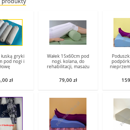
 produkty
 łuską gryki
Wałek 15x60cm pod
Poduszka
 pod nogi i
nogi. kolana, do
podpórka
głowę
rehabilitacji, masażu
nieprzem
,00 zł
79,00 zł
159