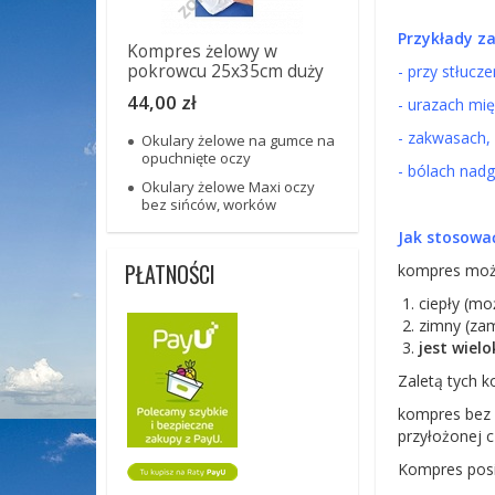
Przykłady z
Kompres żelowy w
pokrowcu 25x35cm duży
- przy stłucze
44,00 zł
- urazach mię
- zakwasach, 
Okulary żelowe na gumce na
opuchnięte oczy
- bólach nadg
Okulary żelowe Maxi oczy
bez sińców, worków
Jak stosowa
PŁATNOŚCI
kompres może
ciepły (mo
zimny (zam
jest wiel
Zaletą tych 
kompres bez w
przyłożonej cz
Kompres posi