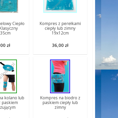
elowy Ciepło
Kompres z perełkami
Klasyczny
ciepły lub zimny
x35cm
19x12cm
00 zł
36,00 zł
a kolano lub
Kompres na biodro z
 z paskiem
paskiem ciepły lub
lizującym
zimny