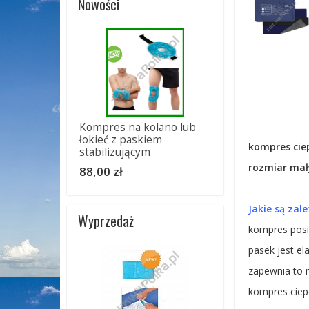
Nowości
Kompres na kolano lub
łokieć z paskiem
kompres ciep
stabilizującym
rozmiar mały
88,00 zł
Jakie są zal
Wyprzedaż
kompres posi
pasek jest el
zapewnia to 
kompres ciepł