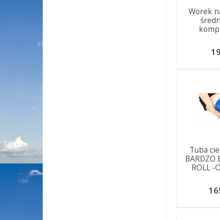
Worek na 
średn
komp
19
Tuba cie
BARDZO 
ROLL -
16