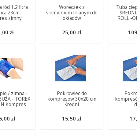
lód 1,2 litra
Woreczek z
Tuba ciep
ica 23cm,
siemieniem lnianym do
ŚREDNI
res zimny
okładów
ROLL -O
,00 zł
25,00 zł
109
pło / zimna -
Pokrowiec do
Pokro
BUŻA - TOREX
kompresów 30x20 cm
kompresó
ON Kompres
średni
d
5,00 zł
15,50 zł
17,