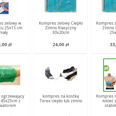
s żelowy w
Kompres żelowy Ciepło
Kompres ż
cu 25x15 cm
Zimno Klasyczny
Zimno 
mały
30x20cm
25
,00 zł
24,00 zł
33,
 ogrzewający
kompres na kostkę
Kompres n
 45x23cm z
Torex ciepło lub zimno
łokieć
ywatorem
stabi