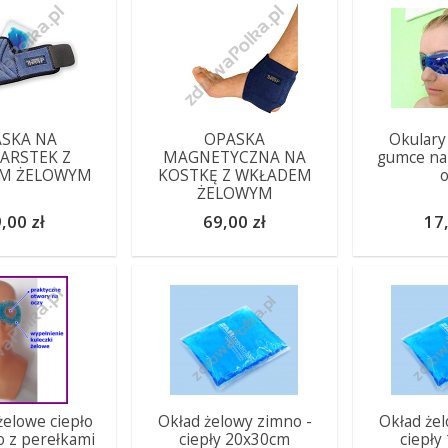
SKA NA
OPASKA
Okulary
ARSTEK Z
MAGNETYCZNA NA
gumce na
M ŻELOWYM
KOSTKĘ Z WKŁADEM
o
ŻELOWYM
,00 zł
69,00 zł
17,
żelowe ciepło
Okład żelowy zimno -
Okład żel
o z perełkami
ciepły 20x30cm
ciepły