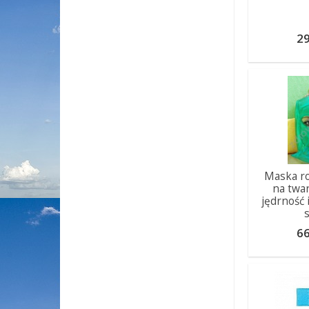
29
Maska r
na twa
jędrność 
66