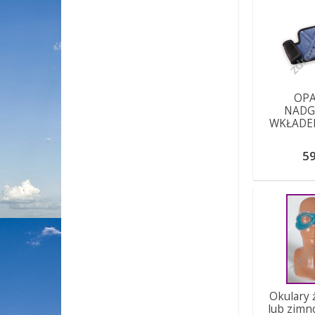
OPA
NADG
WKŁADE
59
Okulary 
lub zimn