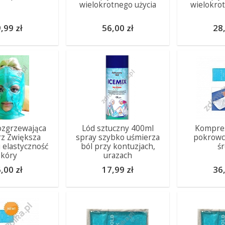
wielokrotnego użycia
wielokro
,99 zł
56,00 zł
28,
ozgrzewająca
Lód sztuczny 400ml
Kompres
rz Zwiększa
spray szybko uśmierza
pokrowc
i elastyczność
ból przy kontuzjach,
śr
skóry
urazach
,00 zł
17,99 zł
36,