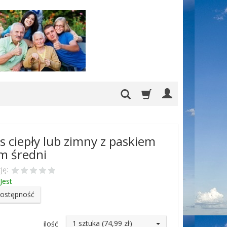
 ciepły lub zimny z paskiem
m średni
ję:
Jest
dostępność
1 sztuka (74,99 zł)
ilość