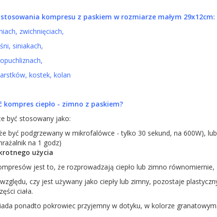
astosowania kompresu z paskiem w rozmiarze małym 29x12cm:
niach, zwichnięciach,
śni, siniakach,
opuchliznach,
arstków, kostek, kolan
ć kompres ciepło - zimno z paskiem?
 być stosowany jako:
że być podgrzewany w mikrofalówce - tylko 30 sekund, na 600W), lub
rażalnik na 1 godz)
okrotnego użycia
kompresów jest to, że rozprowadzają ciepło lub zimno równomiernie,
zględu, czy jest używany jako ciepły lub zimny, pozostaje plastyczn
ęści ciała.
ada ponadto pokrowiec przyjemny w dotyku, w kolorze granatowym