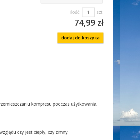
Ilość:
szt.
74,99 zł
dodaj do koszyka
 przemieszczaniu kompresu podczas użytkowania,
zględu czy jest ciepły, czy zimny.