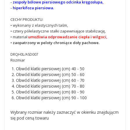
- zespoły bólowe piersiowego odcinka
kręgosłupa,
- hiperkifoza piersiowa.
CECHY PRODUKTU:
• wykonany z elastycznych taśm,
• cztery półelastyczne stalki zapewniające stabilizację,
• materiał
umożliwia odprowadzanie ciepła i wilgoci,
• zaopatrzony w peloty chroniące doły pachowe.
DRQH0L/
ASD007
Rozmiar
Obwód klatki piersiowej (cm) 40 - 50
Obwód klatki piersiowej (cm) 50 - 60
Obwód klatki piersiowej (cm) 60 - 70
Obwód klatki piersiowej (cm) 70 - 80
Obwód klatki piersiowej (cm) 80 - 90
Obwód klatki piersiowej (cm) 90 - 100
Wybrany rozmiar należy zaznaczyć w okienku znajdującm
się pod ceną towaru