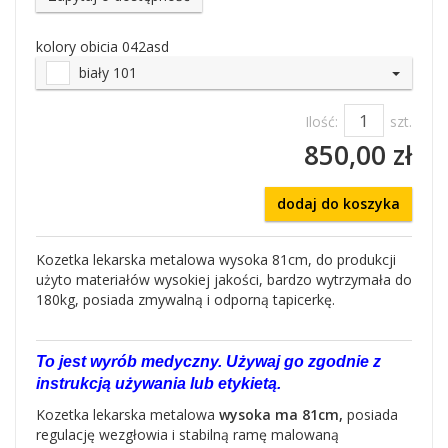
kolory obicia 042asd
biały 101
Ilość:
szt.
850,00 zł
dodaj do koszyka
Kozetka lekarska metalowa wysoka 81cm, do produkcji
użyto materiałów wysokiej jakości, bardzo wytrzymała do
180kg, posiada zmywalną i odporną tapicerkę.
To jest wyrób medyczny. Używaj go zgodnie z
instrukcją używania lub etykietą.
Kozetka lekarska metalowa
wysoka ma 81cm,
posiada
regulację wezgłowia i stabilną ramę malowaną