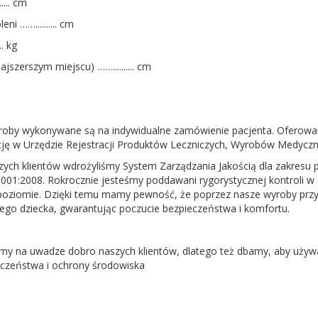
.... cm
ni …….......... cm
.. kg
ajszerszym miejscu) …….......... cm
roby wykonywane są na indywidualne zamówienie pacjenta. Oferowan
ację w Urzędzie Rejestracji Produktów Leczniczych, Wyrobów Medyczn
ych klientów wdrożyliśmy System Zarządzania Jakością dla zakresu pr
01:2008. Rokrocznie jesteśmy poddawani rygorystycznej kontroli w c
oziomie. Dzięki temu mamy pewność, że poprzez nasze wyroby przy
ego dziecka, gwarantując poczucie bezpieczeństwa i komfortu.
my na uwadze dobro naszych klientów, dlatego też dbamy, aby używ
czeństwa i ochrony środowiska