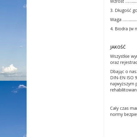
Wzrost ……......
3. Długość gole
Waga ……........
4. Biodra (w n
JAKOŚĆ
Wszystkie wy
oraz rejestr
Dbając o nasz
DIN-EN ISO 90
najwyższym p
rehabilitowan
Cały czas ma
normy bezpie