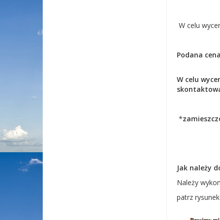
W celu wycen
Podana cena
W celu wyc
skontaktowa
*
zamieszcz
Jak należy d
Należy wykon
patrz rysunek