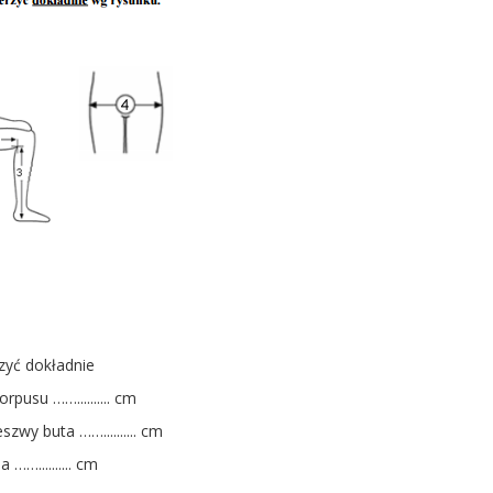
zyć dokładnie
rpusu …….......... cm
zwy buta …….......... cm
 …….......... cm