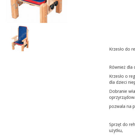
Krzesło do re
Również dla d
Krzesło o re
dla dzieci ni
Dobranie wła
oprzyrządow
pozwala na p
Sprzęt do re
użytku,