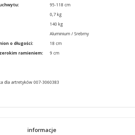
uchwytu:
95-118 cm
0,7 kg
140 kg
Aluminium / Srebrny
ion o długości:
18 cm
szerokim ramieniem:
9 cm
ka dla artretyków 007-3060383
informacje