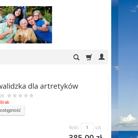
walidzka dla artretyków
ję:
Brak
dostępność
Ilość:
szt.
385,00 zł