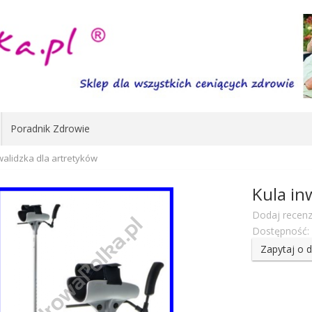
Poradnik Zdrowie
walidzka dla artretyków
Kula in
Dodaj recenz
Dostępność:
Zapytaj o 