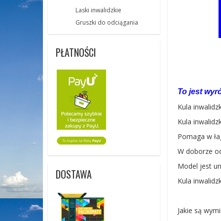
Laski inwalidzkie
Gruszki do odciągania
PŁATNOŚCI
To jest wyr
Kula inwalidz
Kula inwalidz
Pomaga w łag
W doborze od
Model jest un
DOSTAWA
Kula inwalidz
Jakie są wymia