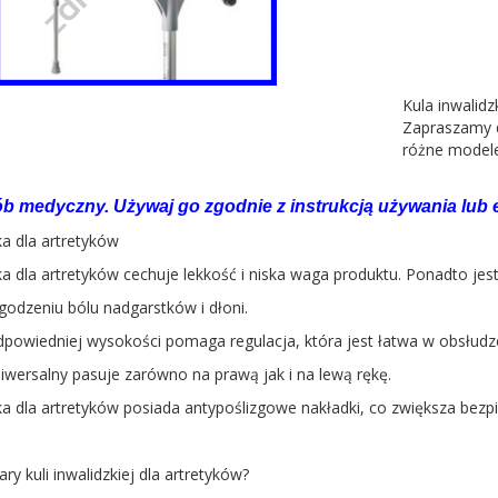
Kula inwalidz
Zapraszamy d
różne model
ób medyczny. Używaj go zgodnie z instrukcją używania lub e
ka dla artretyków
ka dla artretyków cechuje lekkość i niska waga produktu. Ponadto jest
odzeniu bólu nadgarstków i dłoni.
powiedniej wysokości pomaga regulacja, która jest łatwa w obsłudz
iwersalny pasuje zarówno na prawą jak i na lewą rękę.
ka dla artretyków posiada antypoślizgowe nakładki, co zwiększa bez
ry kuli inwalidzkiej dla artretyków?