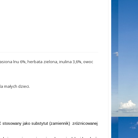
nasiona lnu 6%, herbata zielona, inulina 3,6%, owoc
 małych dzieci.
yć stosowany jako substytut (zamiennik) zróżnicowanej