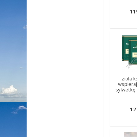
11
zioła k
wspiera
sylwetkę 
12