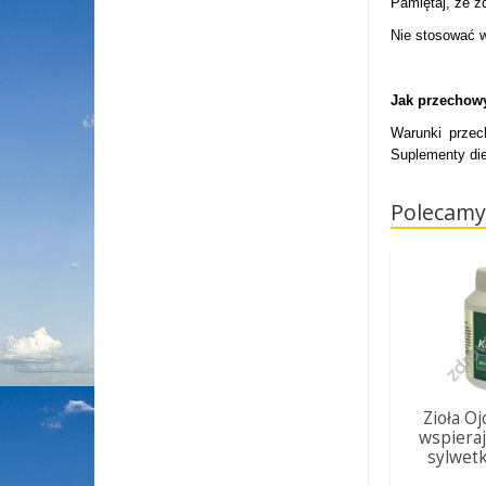
Pamiętaj, że z
Nie stosować w
Jak przechow
Warunki przec
Suplementy die
Polecamy
Zioła Oj
wspiera
sylwet