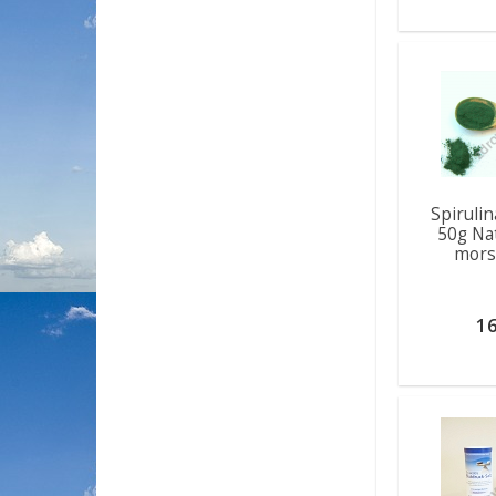
Spiruli
50g Nat
mors
16