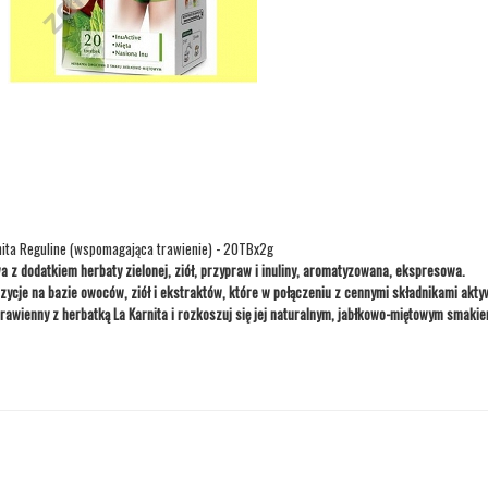
rnita Reguline (wspomagająca trawienie) - 20TBx2g
 z dodatkiem herbaty zielonej, ziół, przypraw i inuliny, aromatyzowana, ekspresowa.
cje na bazie owoców, ziół i ekstraktów, które w połączeniu z cennymi składnikami aktyw
rawienny z herbatką La Karnita i rozkoszuj się jej naturalnym, jabłkowo-miętowym smaki