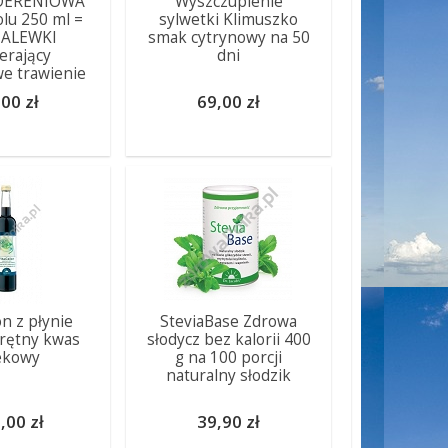
 DERENIOWA
Wyszczuplenie
olu 250 ml =
sylwetki Klimuszko
NALEWKI
smak cytrynowy na 50
erający
dni
e trawienie
00 zł
69,00 zł
on z płynie
SteviaBase Zdrowa
rętny kwas
słodycz bez kalorii 400
ekowy
g na 100 porcji
naturalny słodzik
,00 zł
39,90 zł