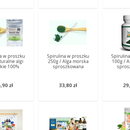
na w proszku
Spirulina w proszku
Spirulin
uralne algi
250g / Alga morska
100g / A
kie 100%
sproszkowana
spros
,90 zł
33,80 zł
29,