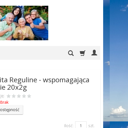
ita Reguline - wspomagająca
ie 20x2g
ję:
Brak
dostępność
Ilość:
szt.