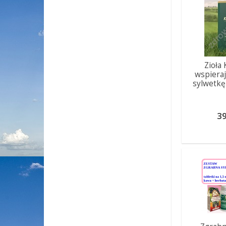
Zioła
wspiera
sylwetkę
39