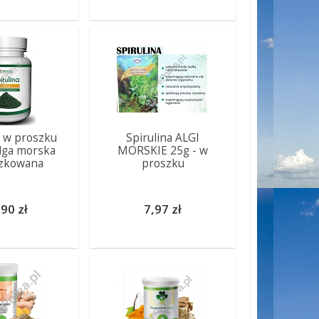
a w proszku
Spirulina ALGI
lga morska
MORSKIE 25g - w
zkowana
proszku
90 zł
7,97 zł