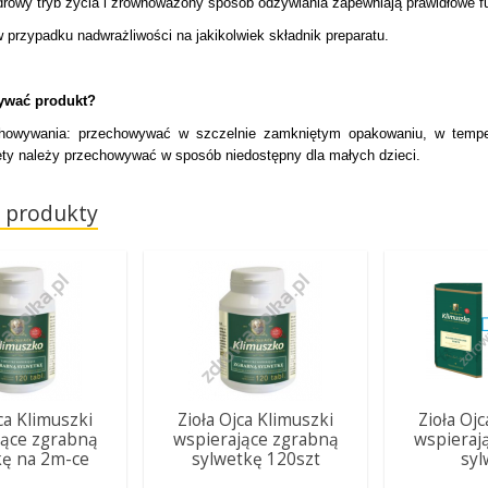
drowy tryb życia i zrównoważony sposób odżywiania zapewniają prawidłowe f
 przypadku nadwrażliwości na jakikolwiek składnik preparatu.
ywać produkt?
howywania: przechowywać w szczelnie zamkniętym opakowaniu, w temper
ty należy przechowywać w sposób niedostępny dla małych dzieci.
 produkty
ca Klimuszki
Zioła Ojca Klimuszki
Zioła Oj
jące zgrabną
wspierające zgrabną
wspieraj
kę na 2m-ce
sylwetkę 120szt
syl