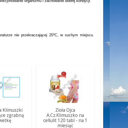
unkcjonowanie organizmu i zachowanie dobrej kondycji.
aturze nie przekraczającej 25ºC, w suchym miejscu.
ca Klimuszki
Zioła Ojca
ące zgrabną
A.Cz.Klimuszko na
wetkę
cellulit 120 tabl - na 1
miesiąc