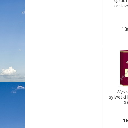
Zgrabn
zestaw
10
Wysz
sylwetki
sa
16