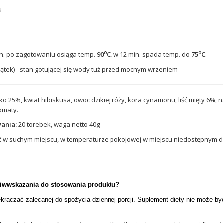
u
o
o
n. po zagotowaniu osiąga temp.
90
C
, w 12 min. spada temp. do
75
C
.
zątek) - stan gotującej się wody tuż przed mocnym wrzeniem
ko 25%, kwiat hibiskusa, owoc dzikiej róży, kora cynamonu, liść mięty 6%, 
omaty.
ania:
20 torebek, waga netto 40g
w suchym miejscu, w temperaturze pokojowej w miejscu niedostępnym dla
ciwwskazania do stosowania produktu?
ekraczać zalecanej do spożycia dziennej porcji. Suplement diety nie może b