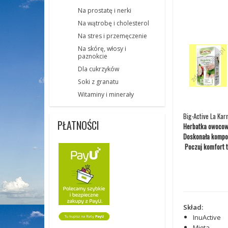
Na prostatę i nerki
Na wątrobę i cholesterol
Na stres i przemęczenie
Na skórę, włosy i
paznokcie
Dla cukrzyków
Soki z granatu
Witaminy i minerały
Big-Active La Ka
PŁATNOŚCI
Herbatka owocowa
Doskonała kompozy
Poczuj komfort t
Skład:
InuActive
Mięta