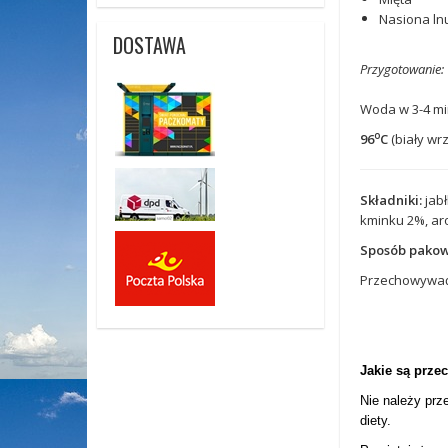
Nasiona ln
DOSTAWA
Przygotowanie:
Woda w 3-4 mi
o
96
C
(biały wr
Składniki:
jabł
kminku 2%, ar
Sposób pakow
Przechowywać 
Jakie są prze
Nie należy prz
diety.