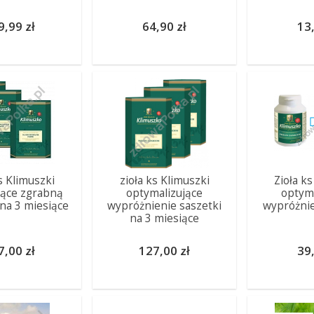
9,99 zł
64,90 zł
13,
s Klimuszki
zioła ks Klimuszki
Zioła k
jące zgrabną
optymalizujące
optyma
na 3 miesiące
wypróżnienie saszetki
wypróżnie
na 3 miesiące
7,00 zł
127,00 zł
39,