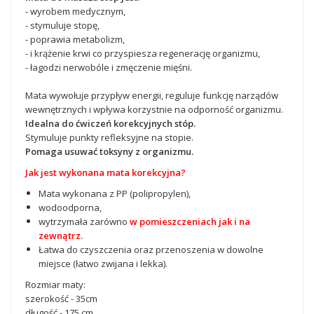
- wyrobem medycznym,
- stymuluje stopę,
- poprawia metabolizm,
- i krążenie krwi co przyspiesza regenerację organizmu,
- łagodzi nerwobóle i zmęczenie mięśni.
Mata wywołuje przypływ energii, reguluje funkcję narządów
wewnętrznych i wpływa korzystnie na odporność organizmu.
Idealna do ćwiczeń korekcyjnych stóp.
Stymuluje punkty refleksyjne na stopie.
Pomaga usuwać toksyny z organizmu.
Jak jest wykonana mata korekcyjna?
Mata wykonana z PP (polipropylen),
wodoodporna,
wytrzymała zarówno
w pomieszczeniach jak i na
zewnątrz.
Łatwa do czyszczenia oraz przenoszenia w dowolne
miejsce (łatwo zwijana i lekka).
Rozmiar maty:
szerokość - 35cm
długość - 175 cm,