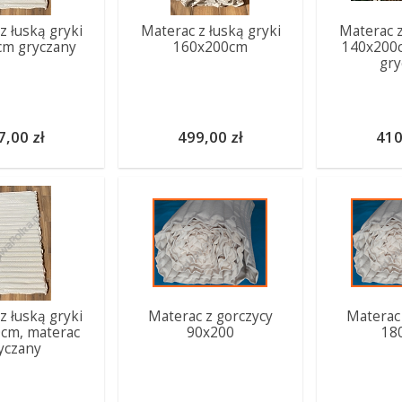
z łuską gryki
Materac z łuską gryki
Materac z
cm gryczany
160x200cm
140x200c
gry
7,00 zł
499,00 zł
410
z łuską gryki
Materac z gorczycy
Materac 
cm, materac
90x200
18
yczany