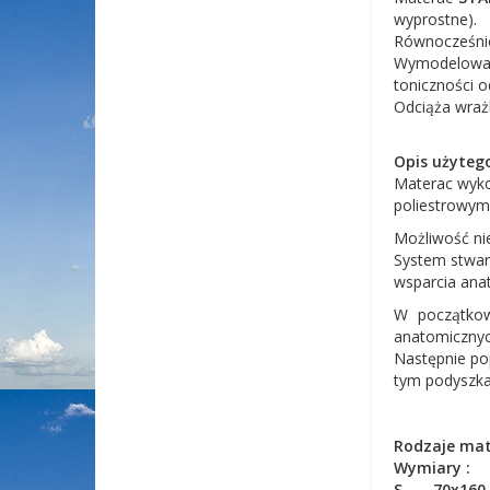
wyprostne).
Równocześnie
Wymodelowan
toniczności 
Odciąża wrażl
Opis użyteg
Materac wyko
poliestrowym,
Możliwość nie
System stwar
wsparcia anat
W początkow
anatomicznyc
Następnie po
tym podyszka 
Rodzaje ma
Wymiary :
S ..... 70x16