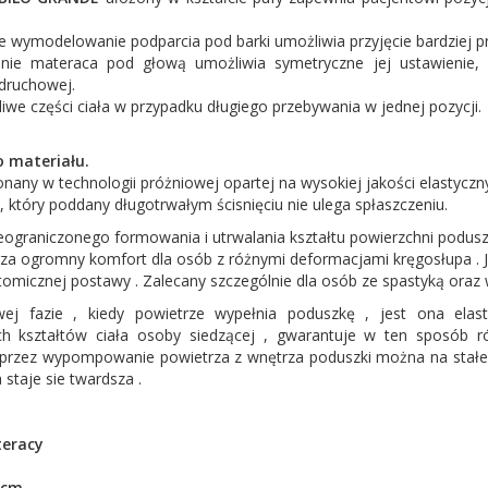
 wymodelowanie podparcia pod barki umożliwia przyjęcie bardziej p
ie materaca pod głową umożliwia symetryczne jej ustawienie, 
odruchowej.
iwe części ciała w przypadku długiego przebywania w jednej pozycji.
o materiału.
nany w technologii próżniowej opartej na wysokiej jakości elastyc
 który poddany długotrwałym ścisnięciu nie ulega spłaszczeniu.
ograniczonego formowania i utrwalania kształtu powierzchni poduszki
za ogromny komfort dla osób z różnymi deformacjami kręgosłupa . J
omicznej postawy . Zalecany szczególnie dla osób ze spastyką oraz 
ej fazie , kiedy powietrze wypełnia poduszkę , jest ona elas
h kształtów ciała osoby siedzącej , gwarantuje w ten sposób r
przez wypompowanie powietrza z wnętrza poduszki można na stałe ut
staje sie twardsza .
teracy
0 cm
,