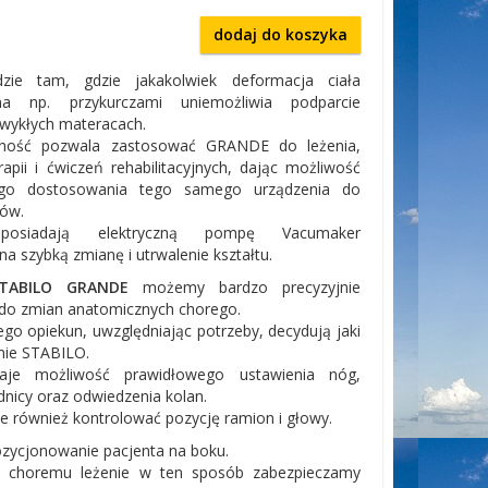
dodaj do koszyka
zie tam, gdzie jakakolwiek deformacja ciała
a np. przykurczami uniemożliwia podparcie
zwykłych materacach.
nność pozwala zastosować GRANDE do leżenia,
erapii i ćwiczeń rehabilitacyjnych, dając możliwość
nego dostosowania tego samego urządzenia do
tów.
posiadają elektryczną pompę Vacumaker
a szybką zmianę i utrwalenie kształtu.
TABILO GRANDE
możemy bardzo precyzyjnie
do zmian anatomicznych chorego.
jego opiekun, uwzględniając potrzeby, decydują jaki
jmie STABILO.
aje możliwość prawidłowego ustawienia nóg,
ednicy oraz odwiedzenia kolan.
 również kontrolować pozycję ramion i głowy.
zycjonowanie pacjenta na boku.
c choremu leżenie w ten sposób zabezpieczamy