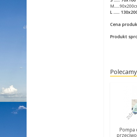
M......90x200
L ..... 130x2
Cena produk
Produkt spr
Polecamy
Pompa 
przeciw