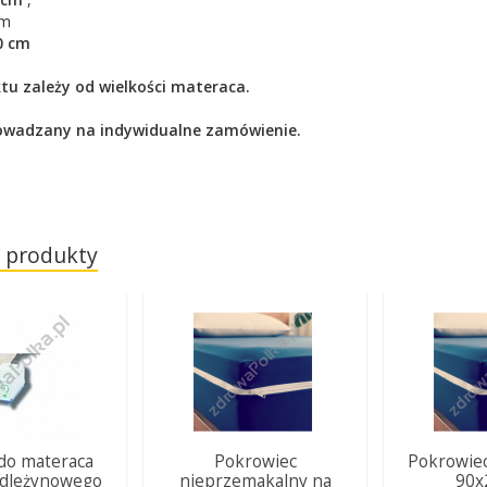
cm
00 cm
tu zależy od wielkości materaca.
owadzany na indywidualne zamówienie.
 produkty
do materaca
Pokrowiec
Pokrowiec
odleżynowego
nieprzemakalny na
90x