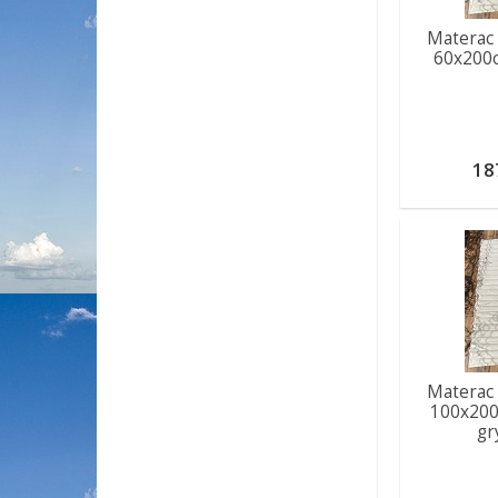
Materac 
60x200
18
Materac 
100x200
gr