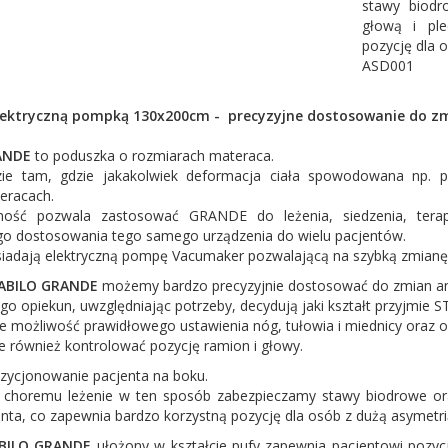
stawy biodr
głową i ple
pozycję dla o
ASD001
lektryczną pompką 130x200cm - precyzyjne dostosowanie do zm
ANDE
to poduszka o rozmiarach materaca.
zie tam, gdzie jakakolwiek deformacja ciała spowodowana np. p
eracach.
ność pozwala zastosować GRANDE do leżenia, siedzenia, terapii
go dostosowania tego samego urządzenia do wielu pacjentów.
iadają elektryczną pompę Vacumaker pozwalającą na szybką zmianę i 
ABILO GRANDE
możemy bardzo precyzyjnie dostosować do zmian a
ego opiekun, uwzględniając potrzeby, decydują jaki kształt przyjmie 
e możliwość prawidłowego ustawienia nóg, tułowia i miednicy oraz 
 również kontrolować pozycję ramion i głowy.
zycjonowanie pacjenta na boku.
 choremu leżenie w ten sposób zabezpieczamy stawy biodrowe or
nta, co zapewnia bardzo korzystną pozycję dla osób z dużą asymetrią
BILO GRANDE
ułożony w kształcie pufy zapewnia pacjentowi pozyc