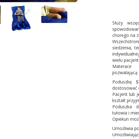
Służy wszęd
spowodowan
chorego na 
Wszechstro
siedzenia, t
indywidual
wielu pacjen
Materace 
pozwalającą n
Poduszkę
S
dostosować 
Pacjent lub 
kształt przy
Poduszka d
tułowia i mi
Opiekun może
Umożliwia po
Umożliwiają