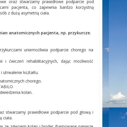
owe oraz stwarzamy prawidłowe podparcie pod
cami pacjenta, co zapewnia bardzo korzystną
sób z dużą asymetrią ciała.
ian anatomicznych pacjenta, np. przykurcze.
rzykurczami uniemożliwia podparcie chorego na
 i ćwiczeń rehabilitacyjnych, dając możliwość
utrwalenie kształtu.
natomicznych chorego.
STABILO.
odwiedzenia kolan.
az stwarzamy prawidłowe podparcie pod głową i
 ciała.
ję ze zgięciem kolan i bioder (hamowane napięcie