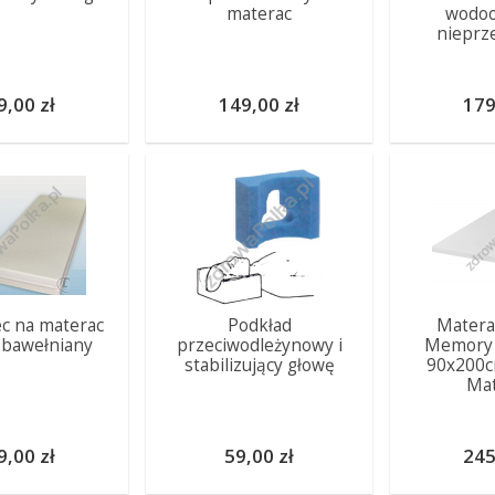
materac
wodoo
nieprz
9,00 zł
149,00 zł
179
c na materac
Podkład
Matera
 bawełniany
przeciwodleżynowy i
Memory 
stabilizujący głowę
90x200
Mat
9,00 zł
59,00 zł
245