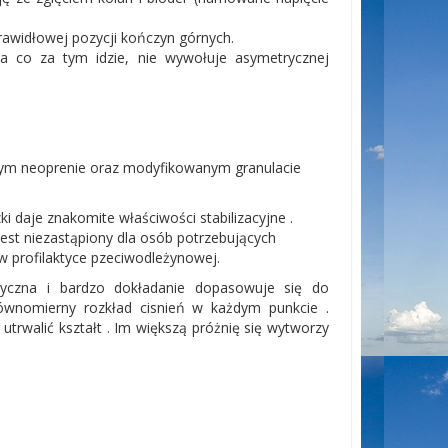
rawidłowej pozycji kończyn górnych.
a co za tym idzie, nie wywołuje asymetrycznej
znym neoprenie oraz modyfikowanym granulacie
 daje znakomite właściwości stabilizacyjne .
est niezastąpiony dla osób potrzebujących
w profilaktyce pzeciwodleżynowej.
tyczna i bardzo dokładanie dopasowuje się do
ównomierny rozkład cisnień w każdym punkcie .
rwalić kształt . Im większą próżnię się wytworzy