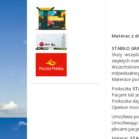
Materac z e
STABILO GR
Służy wszęd
zwykłych mat
Wszechstron
indywidualne
Materace pos
Poduszkę
ST
Pacjent lub j
Poduszka daj
Opiekun może
Umożliwia po
Umożliwiając
plecami pacje
Materac
STA