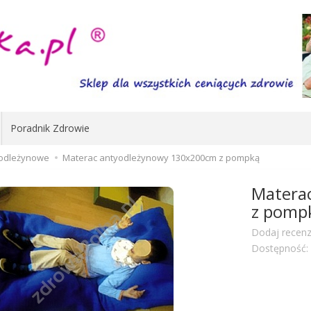
Poradnik Zdrowie
wodleżynowe
Materac antyodleżynowy 130x200cm z pompką
Matera
z pomp
Dodaj recenz
Dostępność: