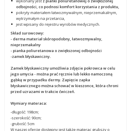
wykonany jest
z pianki poliuretanowej o zwiększonej
odbojności, co podnosi komfort korzystania z produktu,
pokryty materiałem łatwozmywalnym, nieprzemakalnym,
wytrzymałym na przetarcia,
jest wpisany do rejestru wyrobów medycznych.
Skład surowcowy:
- derma
materiał skóropodobny, łatwozmywalny,
nieprzemakalny
- pianka poliuretanowa o zwiększonej odbojności
-zamek błyskawiczny.
Zamek błyskawiczny umożliwia zdjęcie pokrowca w celu
jego umycia - można prać ręcznie lub lekko namoczoną
gąbką w przypadku dermy. Zapięcie zapka
błyskawicznego można schować w kieszonce, która chroni
przed uzrazami w trakcie ćwiczeń.
Wymiary materaca:
-długość: 198cm;
-szerokość: 90cm;
-grubość: 5cm
W naszej ofercie dostępny jest także materac grubszy o