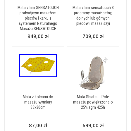
Mata z linii SENSATOUCH
Mata z linii sensatouch 3
podwójnym masażem
programy masaż pełny,
pleców i karku z
dolnych lub górnych
systemem Naturalnego
pleców i masaż szyi
Masażu SENSATOUCH
949,00 zł
709,00 zł
Mata z kolcami do
Mata Shiatsu - Pole
masażu wymiary
masażu powiększone o
33x30cm
25% sgm 425h
87,00 zł
699,00 zł