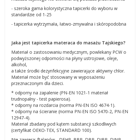
- szeroka gama kolorystyczna tapicerki do wyboru w
standardzie od 1-25
- tapicerka wytrzymała, łatwo-zmywalna i skóropodobna
Jaka jest tapicerka materaca do masażu Tajskiego?
Materiał o zastosowaniu medycznym, powlekany PCW o
podwyższonej odporności na płyny ustrojowe, oleje,
alkohol,
a także środki dezynfekcyjne zawierające aktywny chlor.
Materiał może być stosowany w wyposażeniu
przeznaczonym dla dzieci.
* odporny na zapalenie (PN-EN 1021-1 materiał
trudnopalny - test papierosa).
* odporny na rozdarcia (norma PN-EN ISO 4674-1).
* odporny na ścieranie (norma PN-EN ISO 5470-2, PN-EN
12947-4).
Materiał zbadany pod kątem substancji szkodliwych
(certyfikat OEKO-TEX, STANDARD 100).
Nie zawiera: ftalanów - DEHP, BBP, DBP, DIBP, DINP,