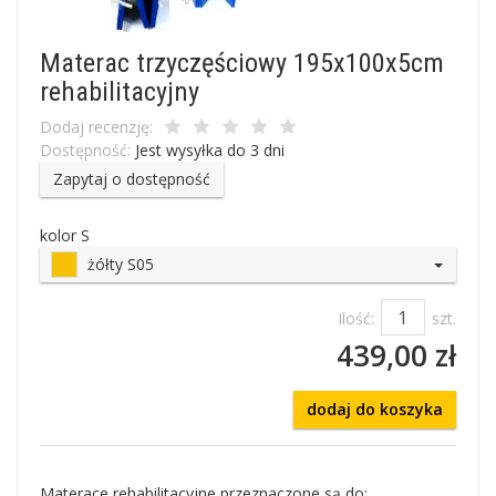
Materac trzyczęściowy 195x100x5cm
rehabilitacyjny
Dodaj recenzję:
Dostępność:
Jest wysyłka do 3 dni
Zapytaj o dostępność
kolor S
żółty S05
Ilość:
szt.
439,00 zł
dodaj do koszyka
Materace rehabilitacyjne przeznaczone są do: