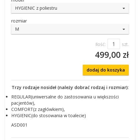
HYGIENIC z poliestru
rozmiar
M
Ilość:
szt.
499,00 zł
dodaj do koszyka
Trzy rodzaje nosideł (należy dobrać rodzaj i rozmiar):
REGULAR(uniwersalne do zastosowania u większości
pacjentów),
COMFORT(z zagłówkiem),
HYGIENIC(do stosowania w toalecie)
ASD001