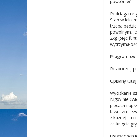
powtórzeń.
Podciąganie g
Stań w lekkim
trzeba będzie
powolnym, je
2kg (pięć fun
wytrzymałość
Program ćwi
Rozpocznij p
Opisany tutaj
Wyciskanie sz
Nigdy nie ćwi
plecach i opr
ławeczce leż
z każdej stro
zetknięcia gr
Ustaw oparcie