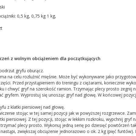
ski
iążniki: 0,5 kg, 0,75 kg 1 kg,
zt
czeń z wolnym obciążeniem dla początkujących
podrzut gryfu oburącz.
 ma na celu rozluźnić mięśnie. Może być wykonywane jako przygotow
zęści. Przed przystąpieniem do treningu z ciężarami, koniecznie wyko
ku i chwyć gryf na szerokość ramion. Trzymając plecy prosto zegnij n
sać gryfem. Wyprostuj się unosząc gryf nad głowę. W końcowej pozyc
yfu z klatki piersiowej nad głowę.
iczenie stojąc w tej samej pozycji jak w powyższej rozgrzewce. Zam
tki piersiowej. Z tej pozycji, stojąc w lekkim rozkroku, wypchnij gry
 trzymać plecy prosto. Wykonuj jedną serię po dziesięć powtórzeń tak 
 nastąpi, zwiększaj obciążenie jednorazowo o ok. 2 kg (pięć funtów).