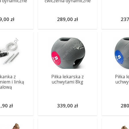
a dynamiczne
ćwiczenia dynamiczne
9,00 zł
289,00 zł
237
kanka z
Piłka lekarska z
Piłka 
niem i linką
uchwytami 8kg
uchwy
talową
,90 zł
339,00 zł
280