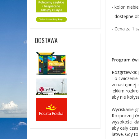
- kolor: niebie
- dostępne obc
- Cena za 1 s
DOSTAWA
Program ćwi
Rozgrzewka: 
To ćwiczenie
w następnej c
lekkim rozkro
aby nie koły
Wyciskanie gr
Rozpocznij ćw
wysokości kla
aby cały czas
łatwe. Gdy to