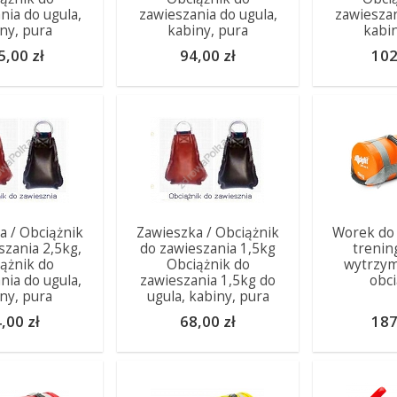
nia do ugula,
zawieszania do ugula,
zawieszan
ny, pura
kabiny, pura
kabi
5,00 zł
94,00 zł
102
a / Obciążnik
Zawieszka / Obciążnik
Worek do 
szania 2,5kg,
do zawieszania 1,5kg
trenin
ążnik do
Obciążnik do
wytrzym
nia do ugula,
zawieszania 1,5kg do
obci
ny, pura
ugula, kabiny, pura
,00 zł
68,00 zł
187