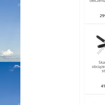
ćwiczeni
29
Ska
obciąże
s
41