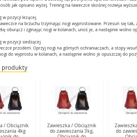
osób jak opisano wyżej. Trening na ławeczce skośnej rozwija wyższe
 w pozycji leżącej.
ławeczce na brzuchu trzymając nogi wyprostowane. Przesuń się tak, a
ę oburącz i zginając nogi w kolanach, unoś je, a następnie wolno o
 w pozycji siedzącej.
weczce przodem. Oprzyj nogi na górnych ochraniaczach, a stopy wsuń
ogi do wyprostu w kolanach, a następnie wolno je opuszczaj do pozy
 produkty
a / Obciążnik
Zawieszka / Obciążnik
Zawieszka
eszania 4kg
do zawieszania 3kg,
do zawie
ążnik do
Obciążnik do
Obcią