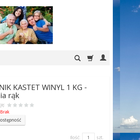
NIK KASTET WINYL 1 KG -
ia rąk
ję:
Brak
dostępność
Ilość:
szt.