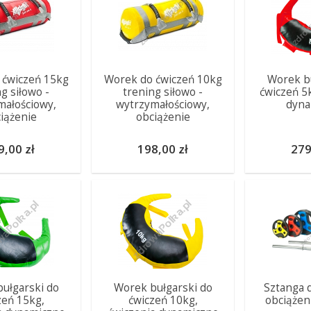
 ćwiczeń 15kg
Worek do ćwiczeń 10kg
Worek bu
g siłowo -
trening siłowo -
ćwiczeń 5
małościowy,
wytrzymałościowy,
dyna
iążenie
obciążenie
9,00 zł
198,00 zł
279
ułgarski do
Worek bułgarski do
Sztanga 
zeń 15kg,
ćwiczeń 10kg,
obciążen