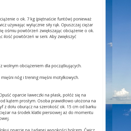
iążenie o ok. 7 kg (piętnaście funtów) ponieważ
cz używając wyłącznie siły rąk. Opuszczaj ciężar
ię ośmiu powtórzeń zwiększając obciążenie o ok.
c ilość powtórzeń w serii. Aby zwiększyć
 z wolnym obciążeniem dla początkujących.
 mięśni nóg i trening mięśni motylkowych.
puść oparcie ławeczki na płask, połóż się na
te pod kątem prostym. Osoba prawidłowo ułożona na
f z dołu oburącz na szerokość ok. 15 cm od barku
ciężar na środek klatki piersiowej aż do momentu
iowej.
blokuj oparcie na żądanej wysokości bolcem. Ćwicz