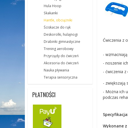
Hula Hoop
Skakanki
Hantle, obciążniki
Ściskacze do rąk
Deskorolki, hulajnogi
Ćwiczenia z o
Drabinki gimnastyczne
Trening aerobowy
- wzmacniają 
Przyrządy do ćwiczeń
- noszenie ic
Akcesoria do ćwiczeń
Nauka pływania
- ćwiczenia z
Terapia sensoryczna
- zwiększają s
- Można ich u
PŁATNOŚCI
podczas rehab
Specyfikacja
Wykonane z 