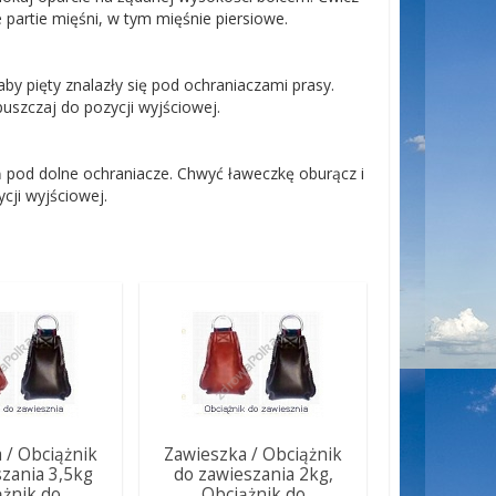
 partie mięśni, w tym mięśnie piersiowe.
by pięty znalazły się pod ochraniaczami prasy.
puszczaj do pozycji wyjściowej.
 pod dolne ochraniacze. Chwyć ławeczkę oburącz i
cji wyjściowej.
 / Obciążnik
Zawieszka / Obciążnik
szania 3,5kg
do zawieszania 2kg,
żnik do
Obciążnik do