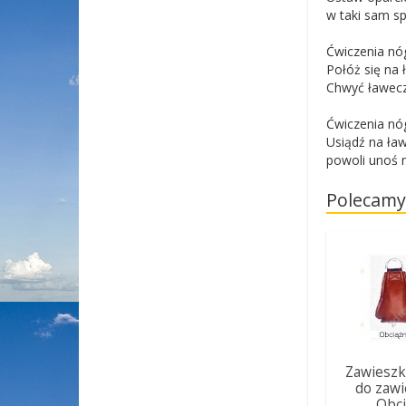
w taki sam sp
Ćwiczenia nóg
Połóż się na 
Chwyć ławeczk
Ćwiczenia nóg
Usiądź na ła
powoli unoś n
Polecamy
Zawieszk
do zawi
Obci