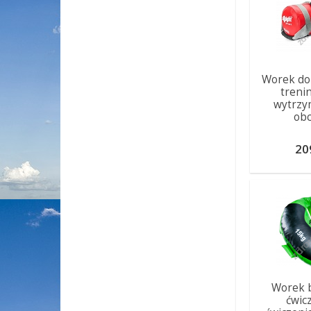
Worek do
trenin
wytrzy
obc
20
Worek b
ćwic