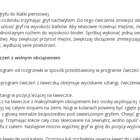
ryfu do klatki piersiowej.
 rozkroku trzymając gryf nachwytem. Do tego ćwiczenia zmniejsz obc
 unosić gryf na wysokość barków. Aby właściwie rozwinąć mięśnie, ćwi
dnostajnym ruchem do wysokości bioder. Spróbuj wykonać jedną ser
tów). Aby zwiększyć przyrost mięśni, zwiększaj obciążenie zmniejszają
, wydłużaj serie powtórzeń.
czeń z wolnym obciążeniem
rogram od rozgrzewki w sposób przedstawiony w programie ćwiczeń
 program ćwiczeń z ławeczką obejmuje wyciskanie sztangi, ćwiczenia
tangi w pozycji leżącej na ławeczce.
cz na ławeczce z maksymalnym obciążeniem bez osoby asystującej. O
zyj się całymi stopami na ziemi. Nogi w kolanach powinny być zgię
y z głową niemalże bezpośrednio pod zawieszonym gryfem. Chwyć gry
ny. Trzymając łokcie cały czas skierowane na zewnątrz, wolno opuść 
yfu z ciałem. Następnie mocno wypchnij gryf w górę do pozycji wyjśc
 ławeczki pod kątem. Dostosuj kąt pochylenia oparcia ławeczki i za