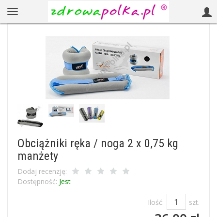
Obciążniki ręka / noga 2 x 0,75 kg
manżety
Dodaj recenzję:
Dostępność:
Jest
Ilość:
szt.