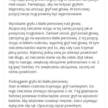
miał usiąść. Pamiętając, aby nie kołysać gryfem.
Wyprostuj się unosząc gryf nad głowę. W końcowej
pozycji twoje nogi powinny być wyprostowane.
Wyciskanie gryfu z klatki piersiowej nad głowę.
Rozpocznij ćwiczenie stojąc w tej samej pozycji jak w
powyższej rozgrzewce. Zamiast unosić gryf ponad głowę,
zatrzymaj go na wysokości klatki piersiowej. Z tej pozycji,
stojąc w lekkim rozkroku, wypchnij gryf nad głowę. W tym
ćwiczeniu bardzo ważne jest to, aby cały czas trzymać
plecy prosto. Wykonuj jedną serię po dziesięć powtórzeń
tak długo, aż ćwiczenie stanie się dla ciebie zbyt łatwe.
Gdy to nastąpi, zwiększaj obciążenie jednorazowo o ok. 2
kg (pięć funtów). Po zwiększeniu obciążenia, zacznij od
ośmiu powtórzeń.
Podciąganie gryfu do klatki piersiowej.
Stań w lekkim rozkroku trzymając gryf nachwytem. Do
tego ćwiczenia zmniejsz obciążenie o ok. 7 kg (piętnaście
funtów) ponieważ trzeba będzie unosić gryf na wysokość
barków. Aby właściwie rozwinąć mięśnie, ćwicz używając
wyłącznie siły rąk. Opuszczaj ciężar powolnym,