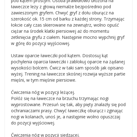
pod kątem prostym. Osoba prawidłowo ułożona na
ławeczce leży z głową niemalże bezpośrednio pod
zawieszonym gryfem. Chwyć gryf z dołu oburącz na
szerokość ok. 15 cm od barku z każdej strony. Trzymając
łokcie cały czas skierowane na zewnątrz, wolno opuść
ciężar na środek klatki piersiowej aż do momentu
zetknięcia gryfu z ciałem. Następnie mocno wypchnij gryf
w górę do pozycji wyjściowej.
Ustaw oparcie ławeczki pod kątem. Dostosuj kąt
pochylenia oparcia ławeczki i zablokuj oparcie na żądanej
wysokości bolcem. Ćwicz w taki sam sposób jak opisano
wyżej. Trening na ławeczce skośnej rozwija wyższe partie
mięśni, w tym mięśnie piersiowe.
Ćwiczenia nóg w pozycji leżącej.
Połóż się na ławeczce na brzuchu trzymając nogi
wyprostowane. Przesuń się tak, aby pięty znalazły się pod
ochraniaczami prasy. Chwyć ławeczkę oburącz i zginając
nogi w kolanach, unoś je, a następnie wolno opuszczaj
do pozycji wyjściowej.
Ćwiczenia nóg w pozycji siedzącej.