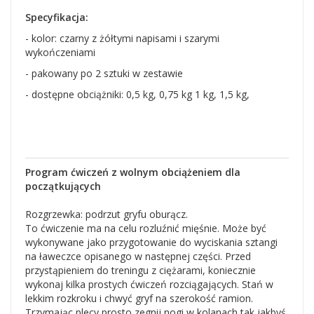
Specyfikacja:
- kolor: czarny z żółtymi napisami i szarymi
wykończeniami
- pakowany po 2 sztuki w zestawie
- dostępne obciążniki: 0,5 kg, 0,75 kg 1 kg, 1,5 kg,
Program ćwiczeń z wolnym obciążeniem dla
początkujących
Rozgrzewka: podrzut gryfu oburącz.
To ćwiczenie ma na celu rozluźnić mięśnie. Może być
wykonywane jako przygotowanie do wyciskania sztangi
na ławeczce opisanego w następnej części. Przed
przystąpieniem do treningu z ciężarami, koniecznie
wykonaj kilka prostych ćwiczeń rozciągających. Stań w
lekkim rozkroku i chwyć gryf na szerokość ramion.
Trzymając plecy prosto zegnij nogi w kolanach tak jakbyś