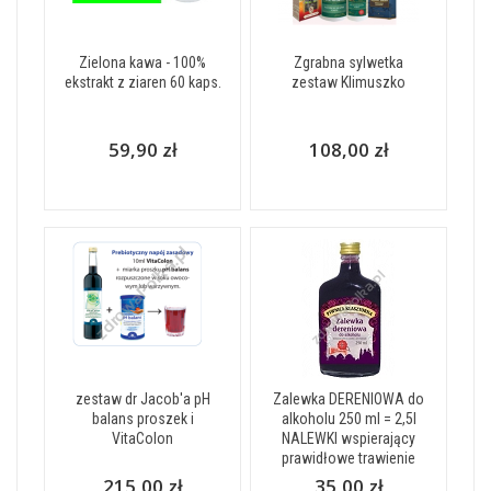
Zielona kawa - 100%
Zgrabna sylwetka
ekstrakt z ziaren 60 kaps.
zestaw Klimuszko
59,90 zł
108,00 zł
zestaw dr Jacob'a pH
Zalewka DERENIOWA do
balans proszek i
alkoholu 250 ml = 2,5l
VitaColon
NALEWKI wspierający
prawidłowe trawienie
215,00 zł
35,00 zł