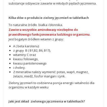
substancje odżywcze zawarte w młodych pędach jęczmienia.
Kilka słów o produkcie zielony jęczmień w tabletkach
To naturalne źródło białka i błonnika.
Zawiera wszystkie aminokwasy niezbędne do
prawidłowego funkcjonowania ludzkiego organizmu.
Jest bogatym źródłem witamin z grupy:
A ( beta karotenu)
z grupy B ( B1,B2, B6, B17),
witaminy C oraz
kwasu foliowego,
kwasu pantotenowego
i choliny.
Z minerałów należy wymienić: potas, wapń, magnez,
żelazo, miedź, fosfor mangan i cynk.
Zielony jęczmień to codzienna porcja energii i witalności dla
organizmu w każdym wieku
Jaki jest skład zielonego jęczmienia w tabletkach?