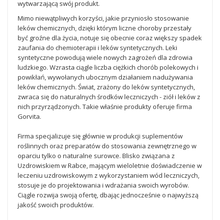
wytwarzającą swój produkt.
Mimo niewątpliwych korzyści, jakie przyniosło stosowanie
leków chemicznych, dzięki którym liczne choroby przestały
być groźne dla życia, notuje się obecnie coraz większy spadek
zaufania do chemioterapii i leków syntetycznych. Leki
syntetyczne powodują wiele nowych zagrożeń dla zdrowia
ludzkiego. Wzrasta ciągle liczba ciężkich chorób polekowych i
powikłań, wywołanych ubocznym działaniem nadużywania
leków chemicznych.
Świat, zrażony do leków syntetycznych,
zwraca się do naturalnych środków leczniczych - ziół i leków z
nich przyrządzonych. Takie właśnie produkty oferuje firma
Gorvita.
Firma specjalizuje się głównie w produkcji suplementów
roślinnych oraz preparatów do stosowania zewnętrznego w
oparciu tylko o naturalne surowce. Blisko związana z
Uzdrowiskiem w Rabce, mającym wieloletnie doświadczenie w
leczeniu uzdrowiskowym z wykorzystaniem wód leczniczych,
stosuje je do projektowania i wdrażania swoich wyrobów.
Ciągle rozwija swoją ofertę, dbając jednocześnie o najwyższą
jakość swoich produktów.