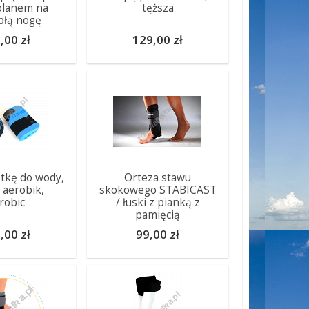
olanem na
tęższa
płą nogę
,00 zł
129,00 zł
tkę do wody,
Orteza stawu
aerobik,
skokowego STABICAST
robic
/ łuski z pianką z
pamięcią
,00 zł
99,00 zł