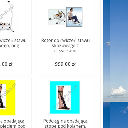
wiczeń stawu
Rotor do ćwiczeń stawu
ego, nóg
skokowego z
ciężarkami
,00 zł
999,00 zł
a opadającą
Podciąg na opadającą
apięciem pod
stopę pod kolanem,