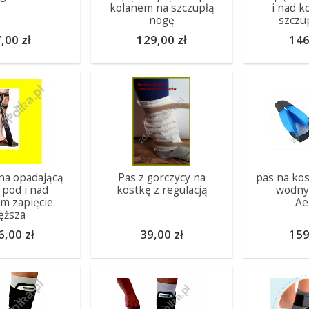
kolanem na szczupłą
i nad k
nogę
szczu
,00 zł
129,00 zł
146
na opadającą
Pas z gorczycy na
pas na kos
 pod i nad
kostkę z regulacją
wodny 
m zapięcie
Ae
ęższa
6,00 zł
39,00 zł
159