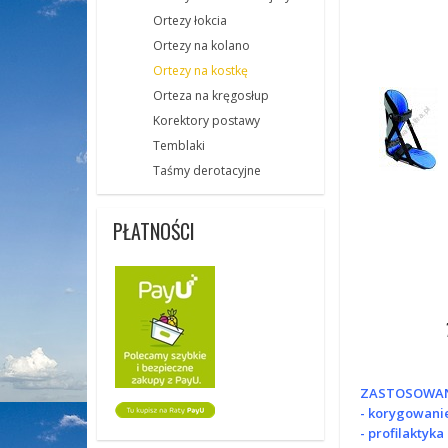
Ortezy łokcia
Ortezy na kolano
Ortezy na kostkę
Orteza na kręgosłup
Korektory postawy
Temblaki
Taśmy derotacyjne
PŁATNOŚCI
ZASTOSOWAN
- korygowanie
- profilaktyk