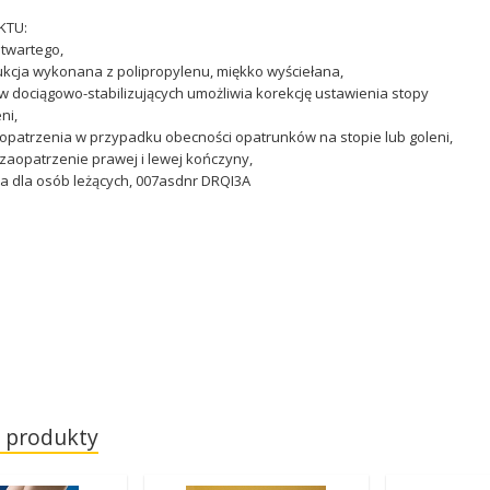
KTU:
otwartego,
ukcja wykonana z polipropylenu, miękko wyściełana,
 dociągowo-stabilizujących umożliwia korekcję ustawienia stopy
ni,
aopatrzenia w przypadku obecności opatrunków na stopie lub goleni,
zaopatrzenie prawej i lewej kończyny,
a dla osób leżących, 007asdnr DRQI3A
 produkty