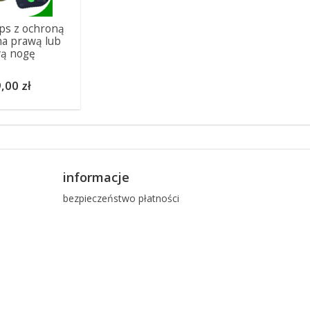
ips z ochroną
na prawą lub
wą nogę
,00 zł
informacje
bezpieczeństwo płatności