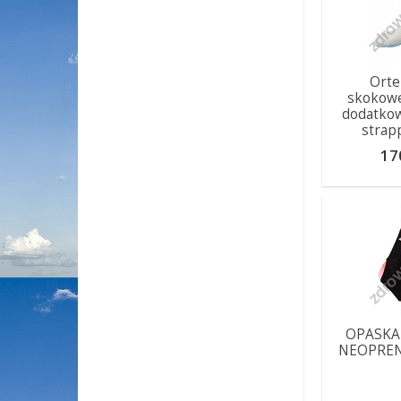
Orte
skokowe
dodatko
stra
17
OPASKA
NEOPREN