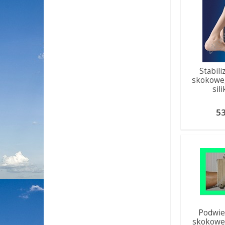
Stabili
skokowe
sil
53
Podwie
skokowe