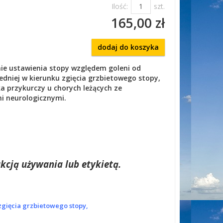
Ilość:
szt.
165,00 zł
dodaj do koszyka
ie ustawienia stopy względem goleni od
edniej w kierunku zgięcia
grzbietowego stopy,
ka przykurczy u chorych leżących ze
mi
neurologicznymi.
kcją używania lub etykietą.
zgięcia
grzbietowego stopy,