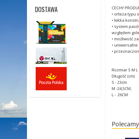
DOSTAWA
CECHY PRODU
• orteza typu 
• lekka konstr
• system pasów
względem gole
• możliwość z
• uniwersalne 
• przeznaczon
Rozmiar S M L
Długość (cm)
S - 23cm
M -24,5CM,
L - 26CM
Polecamy