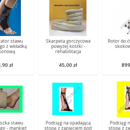
zator stawu
Skarpeta gorczycowa
Rotor do ć
go z wkładką
powyżej kostki -
skokow
ikonową
rehabilitacja
,90 zł
45,00 zł
899
szka stawu
Podciąg na opadającą
Podciąg n
go - mankiet
stopę z zapięciem pod
stopę z z