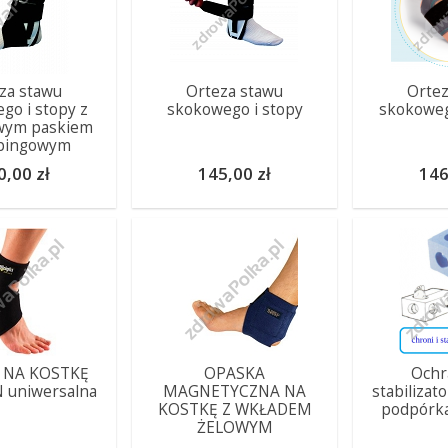
za stawu
Orteza stawu
Ortez
go i stopy z
skokowego i stopy
skokoweg
wym paskiem
ppingowym
0,00 zł
145,00 zł
146
 NA KOSTKĘ
OPASKA
Ochr
 uniwersalna
MAGNETYCZNA NA
stabilizato
KOSTKĘ Z WKŁADEM
podpórka
ŻELOWYM