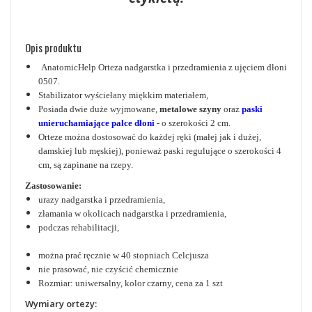
Opis produktu
AnatomicHelp Orteza nadgarstka i przedramienia z ujęciem dłoni
0507.
Stabilizator wyściełany miękkim materiałem,
Posiada dwie duże wyjmowane,
metalowe szyny
oraz
paski
unieruchamiające palce dłoni
- o szerokości 2 cm.
Orteze można dostosować do każdej ręki (małej jak i dużej,
damskiej lub męskiej), ponieważ paski regulujące o szerokości 4
cm, są zapinane na rzepy.
Zastosowanie:
urazy nadgarstka i przedramienia,
złamania w okolicach nadgarstka i przedramienia,
podczas rehabilitacji,
można prać ręcznie w 40 stopniach Celcjusza
nie prasować, nie czyścić chemicznie
Rozmiar: uniwersalny, kolor czarny, cena za 1 szt
Wymiary ortezy: