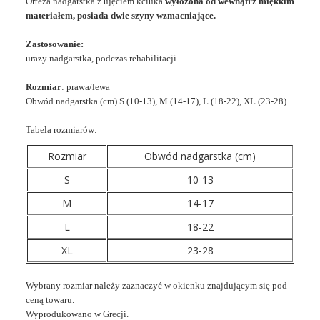
Orteza nadgarstka z ujęciem kciuka
wyłożona od wewnątrz miękkim
materiałem, posiada dwie szyny wzmacniające.
Zastosowanie:
urazy nadgarstka, podczas rehabilitacji.
Rozmiar
: prawa/lewa
Obwód nadgarstka (cm) S (10-13), M (14-17), L (18-22), XL (23-28).
Tabela rozmiarów:
Rozmiar
Obwód nadgarstka (cm)
S
10-13
M
14-17
L
18-22
XL
23-28
Wybrany rozmiar należy zaznaczyć w okienku znajdującym się pod
ceną towaru.
Wyprodukowano w Grecji.