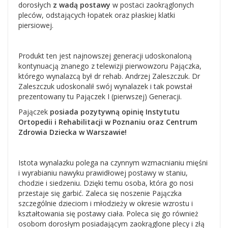
dorosłych
z wadą postawy
w postaci zaokrąglonych
pleców, odstających łopatek oraz płaskiej klatki
piersiowej.
Produkt ten jest najnowszej generacji udoskonaloną
kontynuacją znanego z telewizji pierwowzoru Pajączka,
którego wynalazcą był dr rehab. Andrzej Zaleszczuk. Dr
Zaleszczuk udoskonalił swój wynalazek i tak powstał
prezentowany tu Pajączek I (pierwszej) Generacji.
Pajączek
posiada pozytywną opinię Instytutu
Ortopedii i Rehabilitacji w Poznaniu oraz Centrum
Zdrowia Dziecka w Warszawie!
Istota wynalazku polega na czynnym wzmacnianiu mięśni
i wyrabianiu nawyku prawidłowej postawy w staniu,
chodzie i siedzeniu. Dzięki temu osoba, która go nosi
przestaje się garbić. Zaleca się noszenie Pajączka
szczególnie dzieciom i młodzieży w okresie wzrostu i
kształtowania się postawy ciała. Poleca się go również
osobom dorosłym posiadającym zaokrąglone plecy i złą