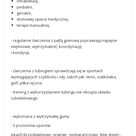
rehabilitacji,
pediatrii,
geriatrii,
domowej opiece medycznej,
terapii manualnej.
- regularne ćwiczenia z pętlą gumową poprawiają napięcie
mięśniowe, wytrzymałość, koordynację
i kondycję
- ćwiczenia z tubingiem sprawdzają się w sportach
wymagających szybkości i siły, takich jak: tenis, siatkówka,
golf, piłka ręczna
- trening z wykorzystaniem tubingu nie obciąża układu
szkieletowego
- wykonana z wytrzymałej gumy
- 5 poziomów oporów
peach-brzoskwiniowy, orange - pomarańczowy, lime green -