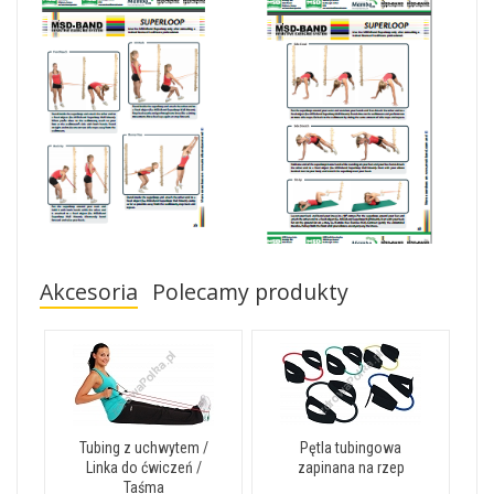
Akcesoria
Polecamy produkty
Tubing z uchwytem /
Pętla tubingowa
Linka do ćwiczeń /
zapinana na rzep
Taśma