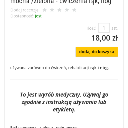
mocna /zielona - ćwiczenia rąk, nóg
Dodaj recenzję:
Dostępność:
Jest
Ilość:
szt.
18,00 zł
dodaj do koszyka
używana zarówno do ćwiczeń, rehabilitacji
rąk i nóg,
To jest wyrób medyczny. Używaj go
zgodnie z instrukcją używania lub
etykietą.
Pętla gumowa - zielona - opór mocny