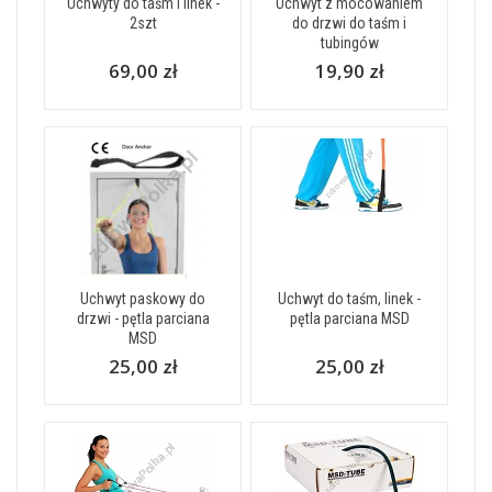
Uchwyty do taśm i linek -
Uchwyt z mocowaniem
2szt
do drzwi do taśm i
tubingów
69,00 zł
19,90 zł
Uchwyt paskowy do
Uchwyt do taśm, linek -
drzwi - pętla parciana
pętla parciana MSD
MSD
25,00 zł
25,00 zł