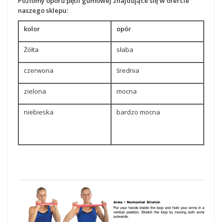
Poziomy oporu pętli gumowej znajdujące się w ofercie
naszego sklepu:
kolor
opór
Żółta
słaba
czerwona
średnia
zielona
mocna
niebieska
bardzo mocna