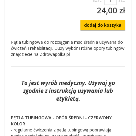
Ilość:
szt.
24,00 zł
dodaj do koszyka
Pętla tubingowa do rozciągania msd średnia używana do
ćwiczeń i rehabilitacji. Duży wybór i różne opory tubingów
znajdziecie na Zdrowapolka.pl
To jest wyrób medyczny. Używaj go
zgodnie z instrukcją używania lub
etykietą.
PĘTLA TUBINGOWA - OPÓR ŚREDNI - CZERWONY
KOLOR
- regularne ćwiczenia z pętlą tubingową poprawiają
napięcie mięśniowe, wytrzymałość, koordynację