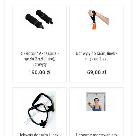
z - Rotor / Akcesoria -
Uchwyty do taśm, linek -
rączki 2 szt (para),
miękkie 2 szt
uchwyty
190,00 zł
69,00 zł
Uchwyty do taśm i linek -
Uchwyt z mocowaniem