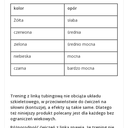
kolor
opór
Żółta
słaba
czerwona
średnia
zielona
średnio mocna
niebieska
mocna
czarna
bardzo mocna
Trening z linką tubingową nie obciąża układu
szkieletowego, w przeciwieństwie do ćwiczeń na
siłowni (kontuzje), a efekty są takie same. Dlatego
też niniejszy produkt polecany jest dla każdego bez
ograniczeń wiekowych.
Różnorodność ćwiczeń z linką spawia, że trening nie