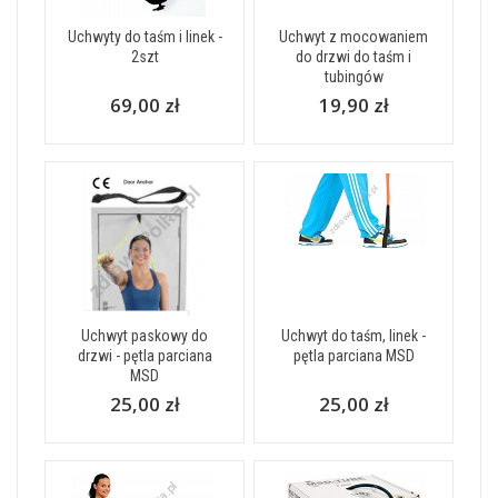
Uchwyty do taśm i linek -
Uchwyt z mocowaniem
2szt
do drzwi do taśm i
tubingów
69,00 zł
19,90 zł
Uchwyt paskowy do
Uchwyt do taśm, linek -
drzwi - pętla parciana
pętla parciana MSD
MSD
25,00 zł
25,00 zł