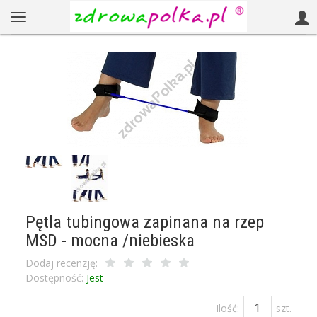
Pętla tubingowa zapinana na rzep
MSD - mocna /niebieska
Dodaj recenzję:
Dostępność:
Jest
Ilość:
szt.