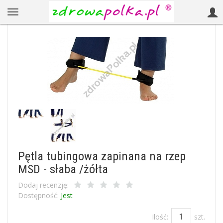
Pętla tubingowa zapinana na rzep
MSD - słaba /żółta
Dodaj recenzję:
Dostępność:
Jest
Ilość:
szt.