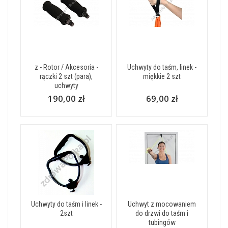
z - Rotor / Akcesoria -
Uchwyty do taśm, linek -
rączki 2 szt (para),
miękkie 2 szt
uchwyty
190,00 zł
69,00 zł
Uchwyty do taśm i linek -
Uchwyt z mocowaniem
2szt
do drzwi do taśm i
tubingów