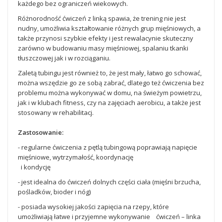
każdego bez ograniczeń wiekowych.
Różnorodność ćwiczeń z linką spawia, że trening nie jest
nudny, umożliwia kształtowanie różnych grup mięśniowych, a
także przynosi szybkie efekty i jest rewalacynie skuteczny
zarówno w budowaniu masy mięśniowej, spalaniu tkanki
tłuszczowej jak i w rozciąganiu.
Zaletą tubingu jest również to, że jest mały, łatwo go schować,
można wszędzie go ze sobą zabrać, dlatego też ćwiczenia bez
problemu można wykonywać w domu, na świeżym powietrzu,
jak i w klubach fitness, czy na zajęciach aerobicu, a także jest
stosowany w rehabilitacj.
Zastosowanie:
- regularne ćwiczenia z pętlą tubingową poprawiają napięcie
mięśniowe, wytrzymałość, koordynację
i kondycję
- jest idealna do ćwiczeń dolnych części ciała (mięśni brzucha,
pośladków, bioder i nóg)
- posiada wysokiej jakości zapięcia na rzepy, które
umożliwiają łatwe i przyjemne wykonywanie ćwiczeń – linka