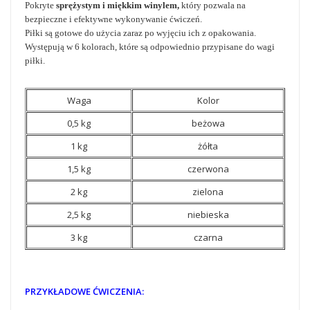
Pokryte
sprężystym i miękkim winylem,
który pozwala na
bezpieczne i efektywne wykonywanie ćwiczeń.
Piłki są gotowe do użycia zaraz po wyjęciu ich z opakowania.
Występują w 6 kolorach, które są odpowiednio przypisane do wagi
piłki.
Waga
Kolor
0,5 kg
beżowa
1 kg
żółta
1,5 kg
czerwona
2 kg
zielona
2,5 kg
niebieska
3 kg
czarna
PRZYKŁADOWE ĆWICZENIA: