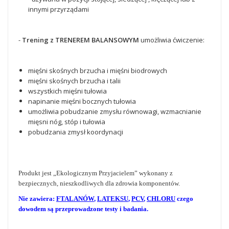
innymi przyrządami
-
Trening z TRENEREM BALANSOWYM
umożliwia ćwiczenie:
mięśni skośnych brzucha i mięśni biodrowych
mięśni skośnych brzucha i talii
wszystkich mięśni tułowia
napinanie mięśni bocznych tułowia
umożliwia pobudzanie zmysłu równowagi, wzmacnianie
mięsni nóg, stóp i tułowia
pobudzania zmysł koordynacji
Produkt jest „Ekologicznym Przyjacielem” wykonany z
bezpiecznych, nieszkodliwych dla zdrowia komponentów.
Nie zawiera:
FTALANÓW
,
LATEKSU
,
PCV
,
CHLORU
czego
dowodem są przeprowadzone testy i badania.