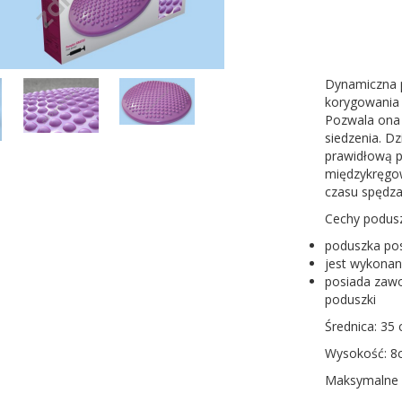
Dynamiczna 
korygowania 
Pozwala ona 
siedzenia. D
prawidłową p
międzykręgow
czasu spędzaj
Cechy podusz
poduszka pos
jest wykonan
posiada zawo
poduszki
Średnica: 35
Wysokość: 8
Maksymalne o