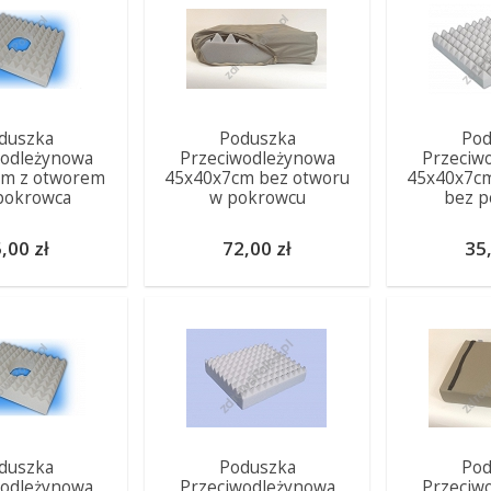
duszka
Poduszka
Pod
wodleżynowa
Przeciwodleżynowa
Przeciw
cm z otworem
45x40x7cm bez otworu
45x40x7cm
pokrowca
w pokrowcu
bez p
,00 zł
72,00 zł
35,
duszka
Poduszka
Pod
wodleżynowa
Przeciwodleżynowa
Przeciw