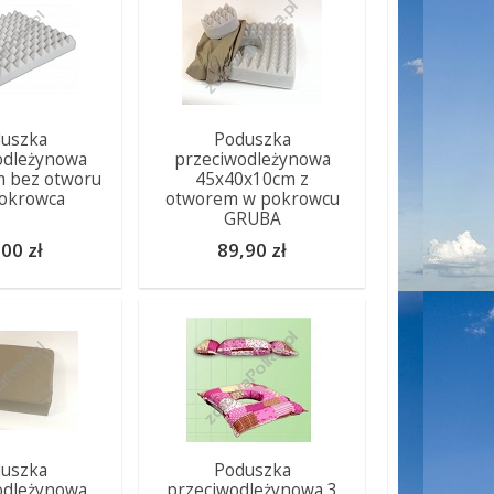
uszka
Poduszka
odleżynowa
przeciwodleżynowa
 bez otworu
45x40x10cm z
okrowca
otworem w pokrowcu
GRUBA
00 zł
89,90 zł
uszka
Poduszka
odleżynowa
przeciwodleżynowa 3