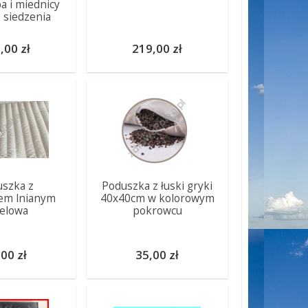
a i miednicy
 siedzenia
,00 zł
219,00 zł
szka z
Poduszka z łuski gryki
em lnianym
40x40cm w kolorowym
elowa
pokrowcu
00 zł
35,00 zł