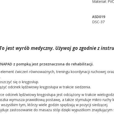
Materiał: PV
ASD019
DSC-37
To jest wyrób medyczny. Używaj go zgodnie z instru
NAPAD z pompką jest przeznaczona do rehabilitacji.
 element ćwiczeń równoważnych, treningu koordynacji ruchowej oraz
.
szczyć się o kręgosłup.
żyć odcinek lędźwiowy kręgosłupa w trakcie siedzenia.
ce odcinek lędźwiowy kręgosłupa jest odciążony w trakcie wielogodz
szka wymusza prawidłową postawę, a także stymuluje mikro ruchy 
 wszystkim tym, którzy wiele godzin spędzają w pozycji siedzącej.
jduje zastosowanie do masażu stóp dzięki wypustkom znajdującym si