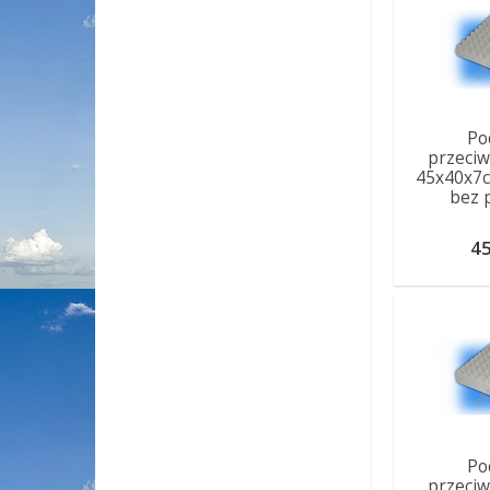
Po
przeci
45x40x7
bez 
45
Po
przeci