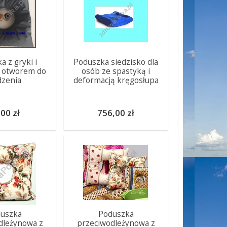
a z gryki i
Poduszka siedzisko dla
z otworem do
osób ze spastyką i
dzenia
deformacją kręgosłupa
00 zł
756,00 zł
uszka
Poduszka
dleżynowa z
przeciwodleżynowa z