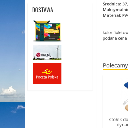
Średnica: 37
DOSTAWA
Maksymalnie
Materiał: PV
kolor fioleto
podana cena 
Polecamy
stołek d
dyna