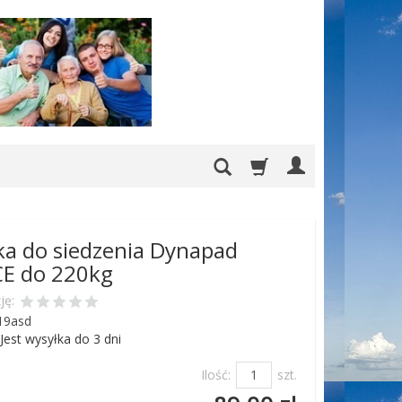
a do siedzenia Dynapad
E do 220kg
ję:
19asd
Jest wysyłka do 3 dni
Ilość:
szt.