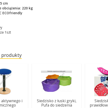
,5 cm
 obciążenia: 220 kg
C ECOfriendly
wy
za 1szt
 produkty
o aktywnego i
Siedzisko z łuski gryki,
Siedzis
micznego
Pufa do siedzenia
prawidłow