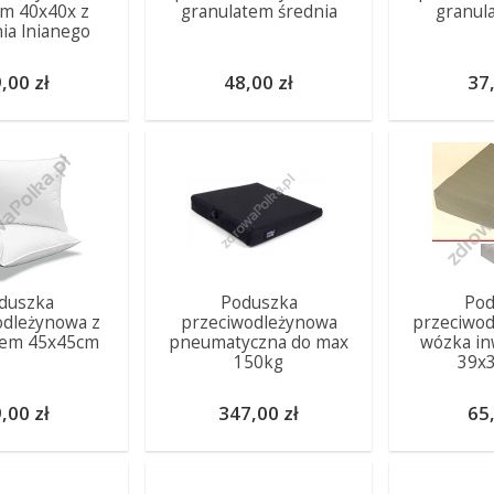
m 40x40x z
granulatem średnia
granul
ia lnianego
,00 zł
48,00 zł
37,
duszka
Poduszka
Pod
odleżynowa z
przeciwodleżynowa
przeciwod
tem 45x45cm
pneumatyczna do max
wózka in
150kg
39x
,00 zł
347,00 zł
65,