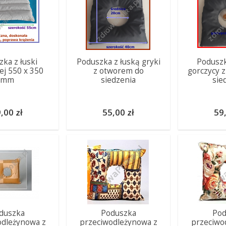
ka z łuski
Poduszka z łuską gryki
Poduszk
ej 550 x 350
z otworem do
gorczycy 
mm
siedzenia
sie
,00 zł
55,00 zł
59,
duszka
Poduszka
Pod
odleżynowa z
przeciwodleżynowa z
przeciwo