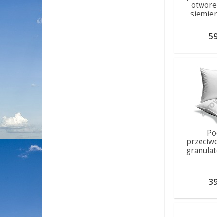
otwore
siemien
59
Po
przeciw
granula
39