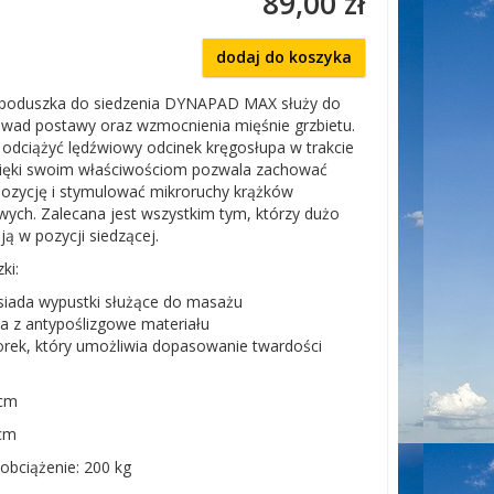
89,00 zł
dodaj do koszyka
poduszka do siedzenia DYNAPAD MAX służy do
wad postawy oraz wzmocnienia mięśnie grzbietu.
odciążyć lędźwiowy odcinek kręgosłupa w trakcie
zięki swoim właściwościom pozwala zachować
ozycję i stymulować mikroruchy krążków
ych. Zalecana jest wszystkim tym, którzy dużo
ą w pozycji siedzącej.
ki:
iada wypustki służące do masażu
a z antypoślizgowe materiału
rek, który umożliwia dopasowanie twardości
 cm
cm
bciążenie: 200 kg