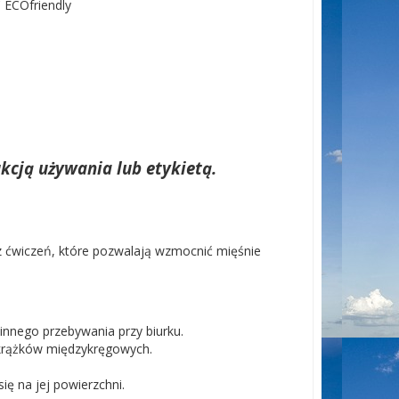
C ECOfriendly
kcją używania lub etykietą.
 ćwiczeń, które pozwalają wzmocnić mięśnie
innego przebywania przy biurku.
krążków międzykręgowych.
ę na jej powierzchni.