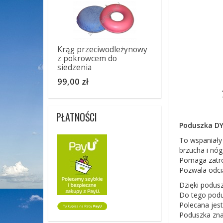
Krąg przeciwodleżynowy
z pokrowcem do
siedzenia
99,00 zł
PŁATNOŚCI
Poduszka DY
To wspaniały
brzucha i nóg
Pomaga zatro
Pozwala odcią
Dzięki podusz
Do tego podu
Polecana jest
Poduszka zna