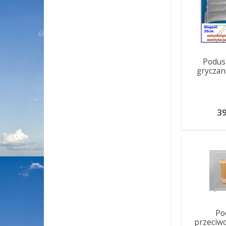
Podusz
gryczan
39
Po
przeciw