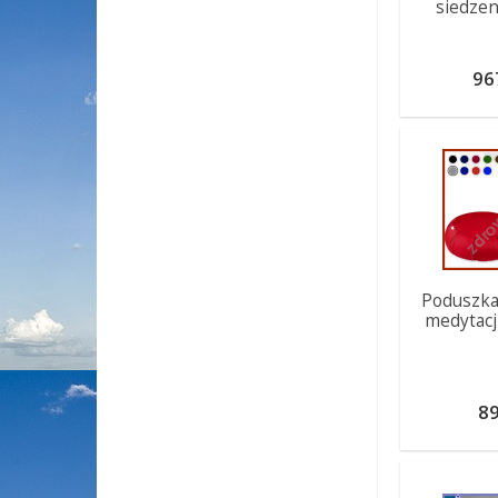
siedzen
96
Poduszka 
medytacji
89