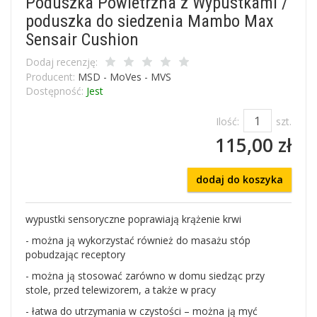
Poduszka Powietrzna z Wypustkami /
poduszka do siedzenia Mambo Max
Sensair Cushion
Dodaj recenzję:
Producent:
MSD - MoVes - MVS
Dostępność:
Jest
Ilość:
szt.
115,00 zł
dodaj do koszyka
wypustki sensoryczne poprawiają krążenie krwi
- można ją wykorzystać również do masażu stóp
pobudzając receptory
- można ją stosować zarówno w domu siedząc przy
stole, przed telewizorem, a także w pracy
- łatwa do utrzymania w czystości – można ją myć