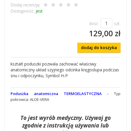
Dodaj recenzję:
Dostępność:
Jest
Ilość:
szt.
129,00 zł
dodaj do koszyka
kształt poduszki pozwala zachować właściwy
anatomiczny układ szyjnego odcinka kręgoslupa podczas
snu i odpoczynku, Symbol H-P
Poduszka anatomiczna TERMOELASTYCZNA -
Typ
pokrowca: ALOE-VERA
To jest wyrób medyczny. Używaj go
zgodnie z instrukcją używania lub