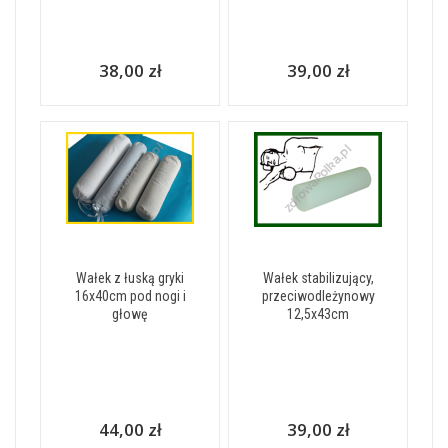
38,00 zł
39,00 zł
Wałek z łuską gryki
Wałek stabilizujący,
16x40cm pod nogi i
przeciwodleżynowy
głowę
12,5x43cm
44,00 zł
39,00 zł