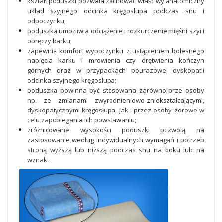
kształt poduszki pozwala zachować właściwy anatomiczny
układ szyjnego odcinka kręgoslupa podczas snu i
odpoczynku;
poduszka umożliwia odciążenie i rozkurczenie mięśni szyi i
obręczy barku;
zapewnia komfort wypoczynku z ustąpieniem bolesnego
napięcia karku i mrowienia czy drętwienia kończyn
górnych oraz w przypadkach pourazowej dyskopatii
odcinka szyjnego kręgosłupa;
poduszka powinna być stosowana zarówno prze osoby
np. ze zmianami zwyrodnieniowo-zniekształcającymi,
dyskopatycznymi kręgosłupa, jak i przez osoby zdrowe w
celu zapobiegania ich powstawaniu;
zróżnicowane wysokości poduszki pozwolą na
zastosowanie według indywidualnych wymagań i potrzeb
stroną wyższą lub niższą podczas snu na boku lub na
wznak.