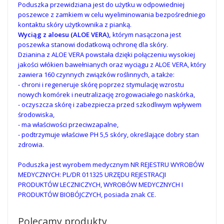
Poduszka przewidziana jest do użytku w odpowiedniej
poszewce z zamkiem w celu wyeliminowania bezpośredniego
kontaktu skóry użytkownika z pianką.
Wyciąg z aloesu (ALOE VERA),
którym nasączona jest
poszewka stanowi dodatkową ochronę dla skóry.
Dzianina z ALOE VERA powstała dzięki połączeniu wysokiej
jakości włókien bawełnianych oraz wyciągu z ALOE VERA, który
zawiera 160 czynnych związków roślinnych, a także:
- chroni i regeneruje skórę poprzez stymulację wzrostu
nowych komórek i neutralizację zrogowaciałego naskórka,
- oczyszcza skórę i zabezpiecza przed szkodliwym wpływem
środowiska,
- ma właściwości przeciwzapalne,
- podtrzymuje właściwe PH 5,5 skóry, określające dobry stan
zdrowia.
Poduszka jest wyrobem medycznym NR REJESTRU WYROBÓW
MEDYCZNYCH: PL/DR 011325 URZĘDU REJESTRACJI
PRODUKTÓW LECZNICZYCH, WYROBÓW MEDYCZNYCH I
PRODUKTÓW BIOBÓJCZYCH, posiada znak CE.
Polecamy produkty