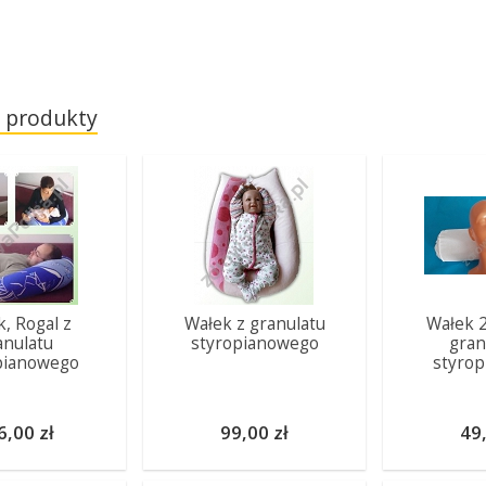
 produkty
, Rogal z
Wałek z granulatu
Wałek 
anulatu
styropianowego
gran
pianowego
styro
6,00 zł
99,00 zł
49,