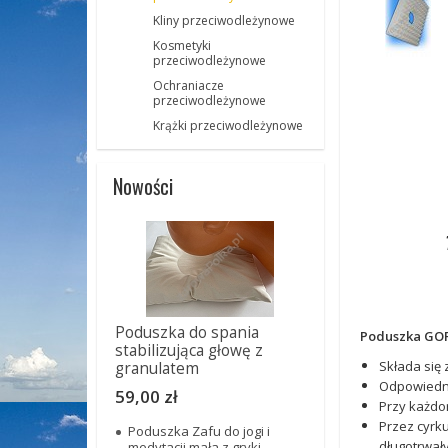
Kliny przeciwodleżynowe
Kosmetyki
przeciwodleżynowe
Ochraniacze
przeciwodleżynowe
Krążki przeciwodleżynowe
Nowości
Poduszka do spania
Poduszka GO
stabilizująca głowę z
Składa się
granulatem
Odpowiedni
59,00 zł
Przy każdor
Przez cyrku
Poduszka Zafu do jogi i
długotrwał
medytacji mała z gryki