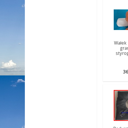
Wałek
gra
styr
36