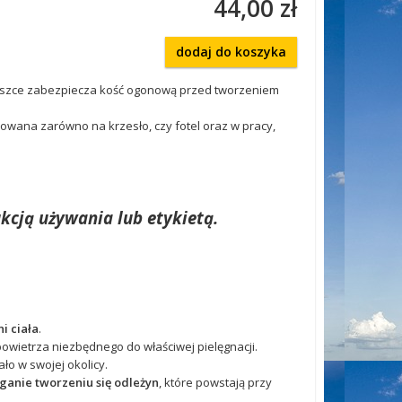
44,00 zł
dodaj do koszyka
szce zabezpiecza kość ogonową przed tworzeniem
owana zarówno na krzesło, czy fotel oraz w pracy,
kcją używania lub etykietą.
i ciała
.
wietrza niezbędnego do właściwej pielęgnacji.
ło w swojej okolicy.
anie tworzeniu się odleżyn
,
które powstają przy