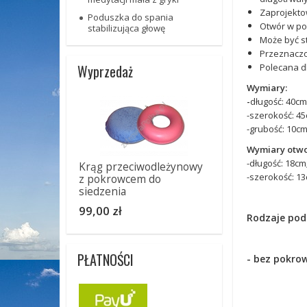
Zaprojekto
Poduszka do spania
Otwór w po
stabilizująca głowę
Może być s
Przeznaczo
Polecana d
Wyprzedaż
Wymiary:
-
długość: 40cm
-szerokość: 45
-grubość: 10cm
Wymiary otwo
-długość: 18cm
Krąg przeciwodleżynowy
-szerokość: 13
z pokrowcem do
siedzenia
99,00 zł
Rodzaje pod
PŁATNOŚCI
- bez pokro