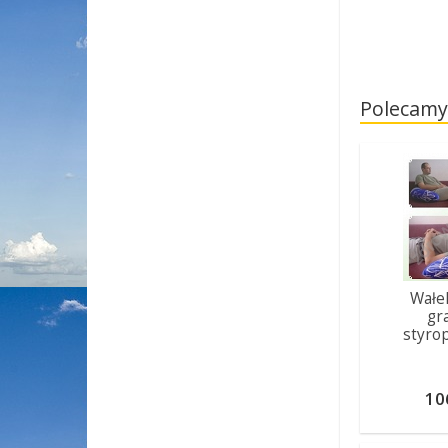
Polecamy
Wałek
gr
styro
10