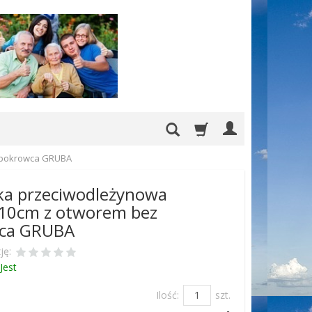
 pokrowca GRUBA
ka przeciwodleżynowa
10cm z otworem bez
ca GRUBA
ję:
Jest
Ilość:
szt.