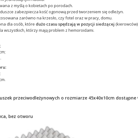
wana z myślą o kobietach po porodach.
duszce zabezpiecza kość ogonową przed tworzeniem się odleżyn.
tosowana zarówno na krzesło, czy fotel oraz w pracy, domu.
na dla osób, które
dużo czasu spędzają w pozycji siedzącej
(kierowców)-
la wszystkich, którzy mają problem z hemoroidami.
;
cm;
.
ru:
;
cm.
uszek przeciwodleżynowych o rozmiarze 45x40x10cm dostąpne w
wca, bez otworu