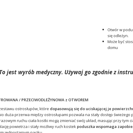
Otwór w podu
się odleżyn.
Może być stos
domu
To jest wyrób medyczny. Używaj go zgodnie z instru
FROWANA / PRZECIWODLEŻYNOWA z OTWOREM
 zestawu ostrosłupów, które
dopasowują się do uciskającej je powierzchn
o duża przerwa między ostrosłupami pozwala na stały dostęp świeżego po
azowym ruchu ciała kostki mogą zmieniać swój układ, masując przy tym cia
lację powietrza i stały możliwy ruch kostek
poduszka wspomaga zapobieg
ym jednostajnym naciku.