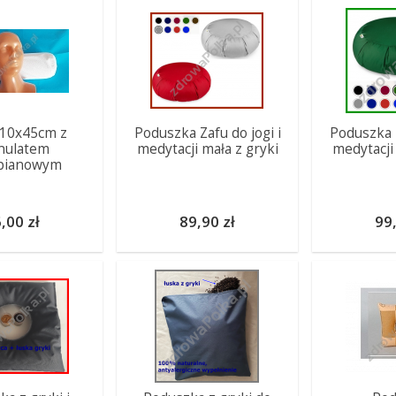
 10x45cm z
Poduszka Zafu do jogi i
Poduszka Z
nulatem
medytacji mała z gryki
medytacji
opianowym
,00 zł
89,90 zł
99,